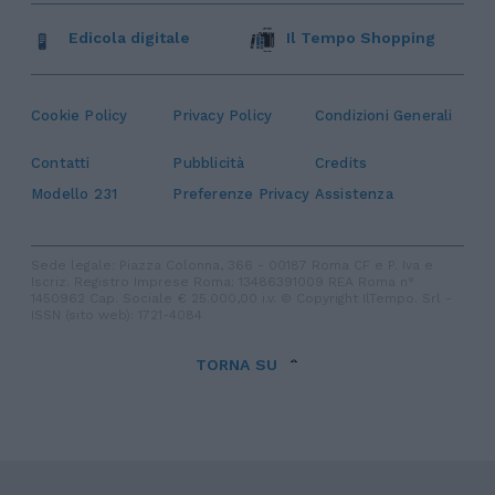
Edicola digitale
Il Tempo Shopping
Cookie Policy
Privacy Policy
Condizioni Generali
Contatti
Pubblicità
Credits
Modello 231
Preferenze Privacy
Assistenza
Sede legale: Piazza Colonna, 366 - 00187 Roma CF e P. Iva e
Iscriz. Registro Imprese Roma: 13486391009 REA Roma n°
1450962 Cap. Sociale € 25.000,00 i.v. © Copyright IlTempo. Srl -
ISSN (sito web): 1721-4084
TORNA SU