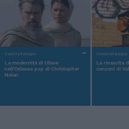
Controtempo
Controtempo
La modernità di Ulisse
La rinascita 
nell'Odissea pop di Christopher
canzoni di Va
Nolan