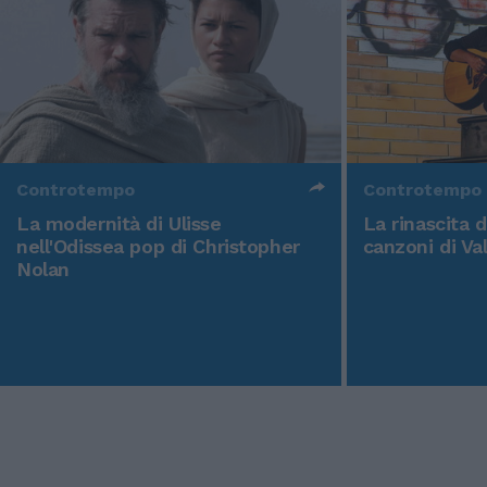
Controtempo
Controtempo
La modernità di Ulisse
La rinascita 
nell'Odissea pop di Christopher
canzoni di Va
Nolan