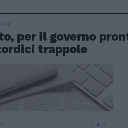
ITICA
o, per il governo pron
ordici trappole
a
a
07
a