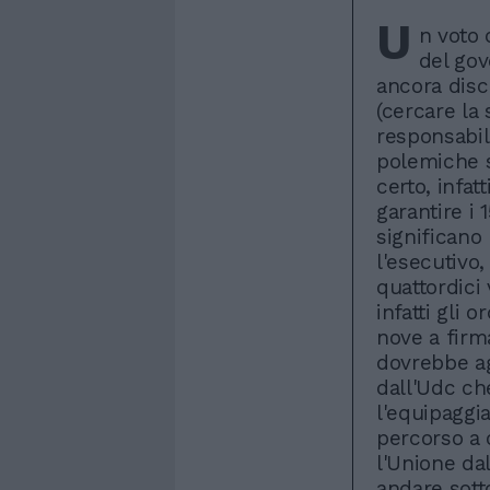
U
n voto 
del gov
ancora dis
(cercare la 
responsabil
polemiche s
certo, infat
garantire i 
significano
l'esecutivo,
quattordici
infatti gli 
nove a firma
dovrebbe a
dall'Udc ch
l'equipaggia
percorso a 
l'Unione dal 
andare sott