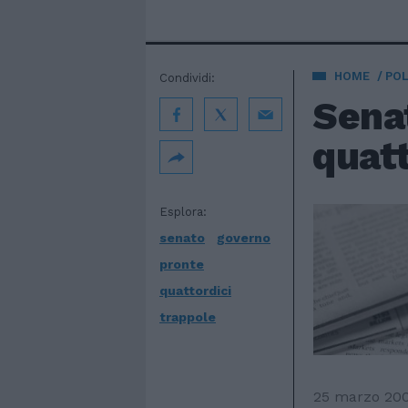
HOME
POL
Condividi:
Senat
quatt
Esplora:
senato
governo
pronte
quattordici
trappole
25 marzo 20