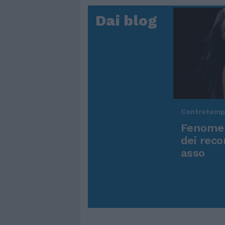
Dai blog
Controtem
Fenomen
dei reco
asso