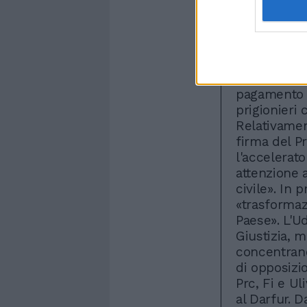
belligerant
mentre nell
partecipazi
mancare, po
Carroccio ch
pagamento de
prigionieri 
Relativamen
firma del Pr
l'accelerat
attenzione 
civile». In 
«trasformaz
Paese». L'Ud
Giustizia, m
concentrano
di opposizi
Prc, Fi e Ul
al Darfur. D