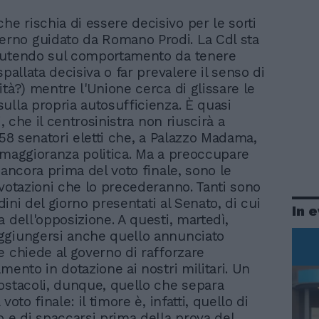
che rischia di essere decisivo per le sorti
erno guidato da Romano Prodi. La Cdl sta
cutendo sul comportamento da tenere
spallata decisiva o far prevalere il senso di
ità?) mentre l'Unione cerca di glissare le
ulla propria autosufficienza. È quasi
ti, che il centrosinistra non riuscirà a
158 senatori eletti che, a Palazzo Madama,
 maggioranza politica. Ma a preoccupare
 ancora prima del voto finale, sono le
 votazioni che lo precederanno. Tanti sono
ordini del giorno presentati al Senato, di cui
In 
 dell'opposizione. A questi, martedì,
ggiungersi anche quello annunciato
e chiede al governo di rafforzare
mento in dotazione ai nostri militari. Un
ostacoli, dunque, quello che separa
voto finale: il timore è, infatti, quello di
o e di spaccarsi prima della prova del