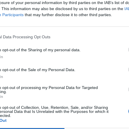
ni che bolla come «inutile» la polemica e
losure of your personal information by third parties on the IAB’s list of
. This information may also be disclosed by us to third parties on the
IA
e sarà presentata «una mozione». «È
Participants
that may further disclose it to other third parties.
amentare - spiega - consentire tempi più
 la presentazione di ordini del giorno in
 eventi particolari». Udc a parte, la
a dovrà comunque superare quattordici
l Data Processing Opt Outs
ima del gran finale. E se Alleanza
come gruppo non ne ha presentati, almeno
o opt-out of the Sharing of my personal data.
a Italia va all'attacco chiedendo il via libera
In
 nostri soldati di armi di difesa «attive». La
iva è però la Lega: solo Calderoli ne ha
o opt-out of the Sale of my Personal Data.
re. E il primo potrebbe essere il più
In
una riga e mezzo con la quale si impegna il
to opt-out of processing my Personal Data for Targeted
romuovere tutte le iniziative finalizzate a
ing.
a sicurezza del nostro personale militare e
In
nte sul territorio afgano». Punto e basta.
o opt-out of Collection, Use, Retention, Sale, and/or Sharing
rsa, invece, per il capitolo conferenza di
ersonal Data that Is Unrelated with the Purposes for which it
'esponente del Carroccio mette sul piano
lected.
Out
ossibilità: con un odg invita il governo a
alla conferenza di pace «forze