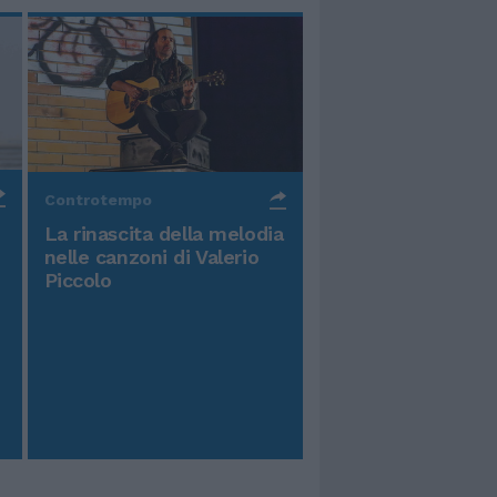
Controtempo
La rinascita della melodia
nelle canzoni di Valerio
Piccolo