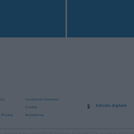
icy
Condizioni Generali
Edicola digitale
Credits
 Privacy
Assistenza
stro Imprese Roma: 13486391009 REA Roma n° 1450962 Cap. Sociale € 25.000,00 i.