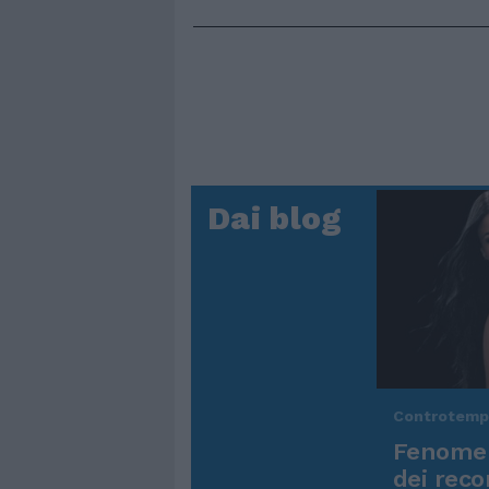
Dai blog
Controtem
Fenomen
dei reco