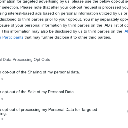
formation for targeted advertising by us, please use the below opt-out s
fare i conti con 13 edizioni quotidiane del
r selection. Please note that after your opt-out request is processed y
, con i problemi e le frustrazioni di 120
eing interest-based ads based on personal information utilized by us or
 e con i Ds assetati di vendetta per lo
disclosed to third parties prior to your opt-out. You may separately opt-
Le
to. Ricordiamo che Riotta, grazie a Prodi,
losure of your personal information by third parties on the IAB’s list of
da
la candidatura di Caprarica, finito poi alle
. This information may also be disclosed by us to third parties on the
IA
Rudy Giuliani a Come States?
Le
Participants
that may further disclose it to other third parties.
i giornali radio. Tra meno di un mese il
Trump, Meloni e la strategia
l Tg1 dovrà presentare il piano editoriale e
americana
ice direttori. Una decisione che rischia di
la deriva oppure rimetterlo in sella al
l Data Processing Opt Outs
iale Mazzini. Dalle nomine i Ds si
ue vicedirezioni e «mezzo». La prima per
o opt-out of the Sharing of my personal data.
o di ferro, quel Guido Dell'Aquila che
In
etruccioli all'Unità, già ex Tg2 e Tg3: un
ne» del mezzo televisivo. Un vicario che
o opt-out of the Sale of my Personal Data.
curare la leadership di Riotta diventando
In
di commissario del Tg1. Il secondo nuovo
to opt-out of processing my Personal Data for Targeted
re dovrebbe essere un candidato interno
ing.
nte più forte, quella che vede assieme la
In
rario e Sassoli. Il terzo quel Giubilo, ex