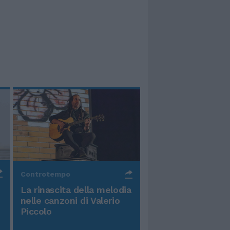
Controtempo
La rinascita della melodia
nelle canzoni di Valerio
Piccolo