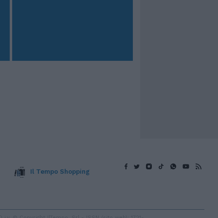
Il Tempo Shopping
v. © Copyright IlTempo. Srl - ISSN (sito web): 1721-