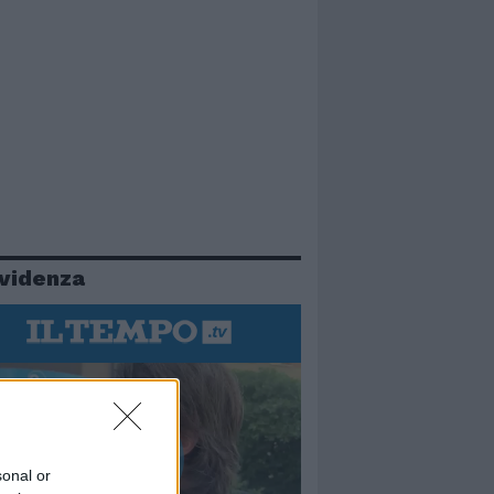
evidenza
sonal or