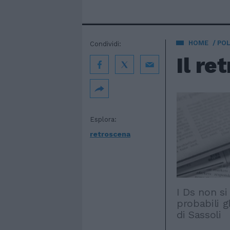
HOME
POL
Condividi:
Il re
Esplora:
retroscena
I Ds non si
probabili g
di Sassoli