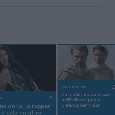
Controtempo
La modernità di Ulisse
po
nell'Odissea pop di
Christopher Nolan
o Anna, la rapper
rd cala un altro