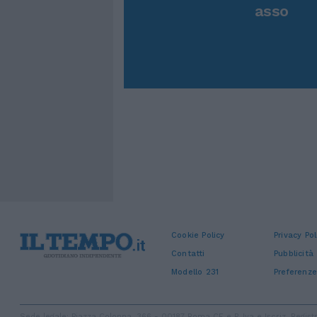
asso
Cookie Policy
Privacy Pol
Contatti
Pubblicità
Modello 231
Preferenze
Sede legale: Piazza Colonna, 366 - 00187 Roma CF e P. Iva e Iscriz. Regi