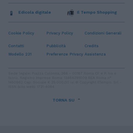
Edicola digitale
Il Tempo Shopping
Cookie Policy
Privacy Policy
Condizioni Generali
Contatti
Pubblicità
Credits
Modello 231
Preferenze Privacy
Assistenza
Sede legale: Piazza Colonna, 366 - 00187 Roma CF e P. Iva e
Iscriz. Registro Imprese Roma: 13486391009 REA Roma n°
1450962 Cap. Sociale € 25.000,00 i.v. © Copyright IlTempo. Srl -
ISSN (sito web): 1721-4084
TORNA SU