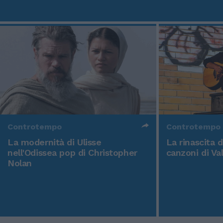
Controtempo
Controtempo
La modernità di Ulisse
La rinascita 
nell'Odissea pop di Christopher
canzoni di Va
Nolan