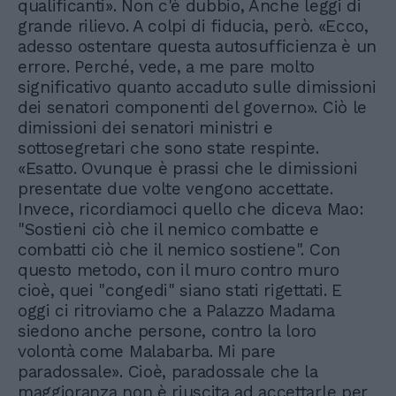
qualificanti». Non c'è dubbio, Anche leggi di
grande rilievo. A colpi di fiducia, però. «Ecco,
adesso ostentare questa autosufficienza è un
errore. Perché, vede, a me pare molto
significativo quanto accaduto sulle dimissioni
dei senatori componenti del governo». Ciò le
dimissioni dei senatori ministri e
sottosegretari che sono state respinte.
«Esatto. Ovunque è prassi che le dimissioni
presentate due volte vengono accettate.
Invece, ricordiamoci quello che diceva Mao:
"Sostieni ciò che il nemico combatte e
combatti ciò che il nemico sostiene". Con
questo metodo, con il muro contro muro
cioè, quei "congedi" siano stati rigettati. E
oggi ci ritroviamo che a Palazzo Madama
siedono anche persone, contro la loro
volontà come Malabarba. Mi pare
paradossale». Cioè, paradossale che la
maggioranza non è riuscita ad accettarle per