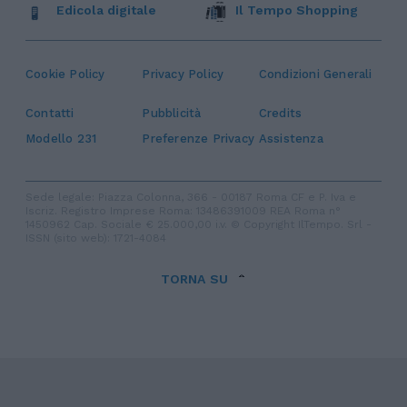
Edicola digitale
Il Tempo Shopping
Cookie Policy
Privacy Policy
Condizioni Generali
Contatti
Pubblicità
Credits
Modello 231
Preferenze Privacy
Assistenza
Sede legale: Piazza Colonna, 366 - 00187 Roma CF e P. Iva e
Iscriz. Registro Imprese Roma: 13486391009 REA Roma n°
1450962 Cap. Sociale € 25.000,00 i.v. © Copyright IlTempo. Srl -
ISSN (sito web): 1721-4084
TORNA SU