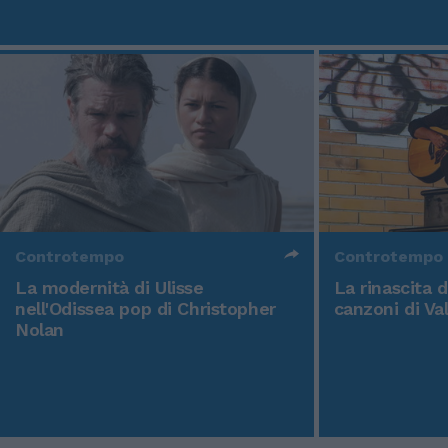
Controtempo
Controtempo
La modernità di Ulisse
La rinascita 
nell'Odissea pop di Christopher
canzoni di Va
Nolan