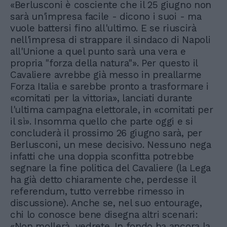
«Berlusconi è cosciente che il 25 giugno non
sarà un'impresa facile - dicono i suoi - ma
vuole battersi fino all'ultimo. E se riuscirà
nell'impresa di strappare il sindaco di Napoli
all'Unione a quel punto sarà una vera e
propria "forza della natura"». Per questo il
Cavaliere avrebbe già messo in preallarme
Forza Italia e sarebbe pronto a trasformare i
«comitati per la vittoria», lanciati durante
l'ultima campagna elettorale, in «comitati per
il sì». Insomma quello che parte oggi e si
concluderà il prossimo 26 giugno sarà, per
Berlusconi, un mese decisivo. Nessuno nega
infatti che una doppia sconfitta potrebbe
segnare la fine politica del Cavaliere (la Lega
ha già detto chiaramente che, perdesse il
referendum, tutto verrebbe rimesso in
discussione). Anche se, nel suo entourage,
chi lo conosce bene disegna altri scenari:
«Non mollerà, vedrete. In fondo ha ancora la