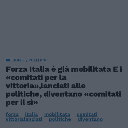
HOME
POLITICA
Forza Italia è già mobilitata E i
«comitati per la
vittoria»,lanciati alle
politiche, diventano «comitati
per il sì»
forza
italia
mobilitata
comitati
vittorialanciati
politiche
diventano