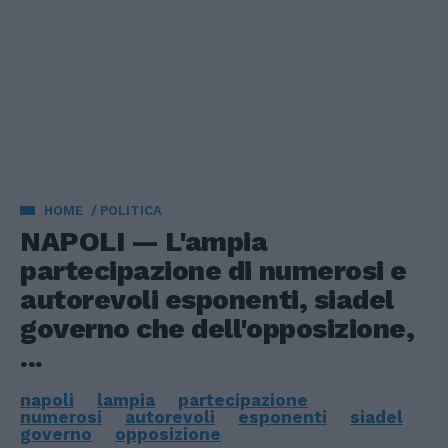
HOME
POLITICA
NAPOLI — L'ampia
partecipazione di numerosi e
autorevoli esponenti, siadel
governo che dell'opposizione,
...
napoli
lampia
partecipazione
numerosi
autorevoli
esponenti
siadel
governo
opposizione