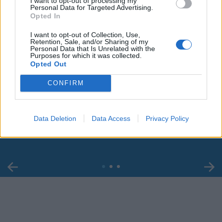
I want to opt-out of processing my
Personal Data for Targeted Advertising.
Opted In
I want to opt-out of Collection, Use,
Retention, Sale, and/or Sharing of my
Personal Data that Is Unrelated with the
Purposes for which it was collected.
Opted Out
CONFIRM
00:00
01:16
Leonardo Maria Del Vecchio dall'ex compagna
Data Deletion
Data Access
Privacy Policy
in ospedale. Le dichiarazioni ai giornalisti