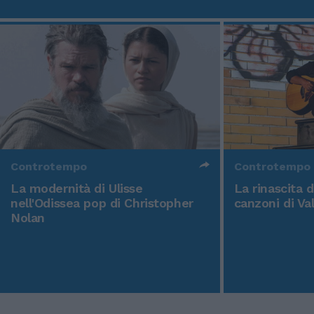
Controtempo
Controtempo
La modernità di Ulisse
La rinascita 
nell'Odissea pop di Christopher
canzoni di Va
Nolan