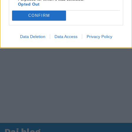
Opted Out
in ospedale. Le dichiarazioni ai giornalisti
CONFIRM
Data Deletion
Data Access
Privacy Policy
Dai blog