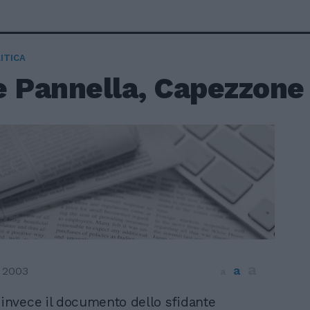
ITICA
e Pannella, Capezzone 
a
a
 2003
a
 invece il documento dello sfidante