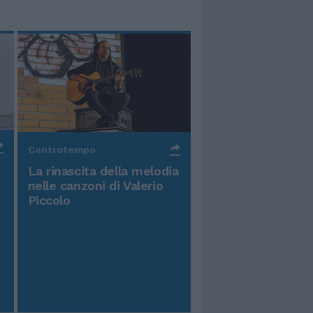
Controtempo
La rinascita della melodia
nelle canzoni di Valerio
Piccolo