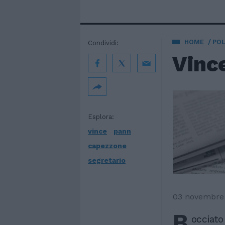
HOME
POL
Condividi:
Vinc
Esplora:
vince
pann
capezzone
segretario
03 novembre
B
occiato