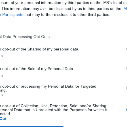
to dall'odio contro Berlusconi. Dal
losure of your personal information by third parties on the IAB’s list of
sce un partito radicale che chiede più
. This information may also be disclosed by us to third parties on the
IA
ibertà e più riforme». Della Vedova ha
Participants
that may further disclose it to other third parties.
i aver ottenuto un'importante
Le
e per i voti ottenuti dalla sua mozione,
da
dopo i duri attacchi ricevuti da Marco
Rudy Giuliani a Come States?
Le
l Data Processing Opt Outs
Trump, Meloni e la strategia
Marco è sceso in campo - afferma - con
americana
 inaspettata e inusuale. Aver superato il
o opt-out of the Sharing of my personal data.
te condizioni e in uno scrutinio palese, è
In
ione importante». Secondo Della Vedova
li «esiste la possibilità di porre le questioni
o opt-out of the Sale of my Personal Data.
erso».
In
to opt-out of processing my Personal Data for Targeted
ing.
In
o opt-out of Collection, Use, Retention, Sale, and/or Sharing
ersonal Data that Is Unrelated with the Purposes for which it
lected.
Out