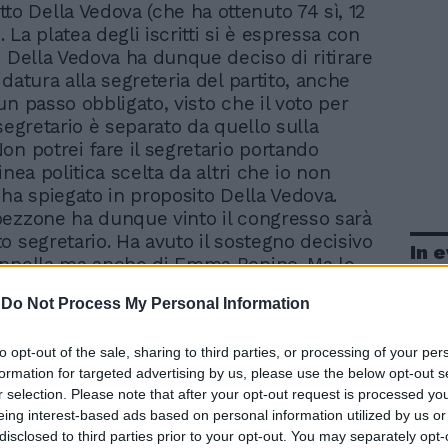
to Della Vedova (che ha ottenuto 74 sì, 12
). La platea degli iscritti si è espressa con
. Della Vedova ha dunque deciso di ritirare
datura alla segreteria del partito, anche
un passo obbligato, visto che il voto per
segretario è separato da quello sulla
on potrei fare il segretario portando
inea politica scelta da altri che io non
 ha spiegato in proposito Della Vedova.
ezzone ha dunque vinto il congresso sarà
o segretario. Ha avuto il sostegno decisivo
In 
annella ma anche di Emma Bonino. Ma le
on si placano. «È stato un grande e vero
-
Do Not Process My Personal Information
 ha detto subito dopo Capezzone. «Dal
adicale - ha sostenuto - sale un grande
to opt-out of the sale, sharing to third parties, or processing of your per
'Italia stanca di risse e di battibecchi tra i
formation for targeted advertising by us, please use the below opt-out s
le un grande invito agli italiani che hanno
r selection. Please note that after your opt-out request is processed y
e che cercavano riforme che non vedono e
eing interest-based ads based on personal information utilized by us or
elettori dell'Ulivo che non vogliono essere
disclosed to third parties prior to your opt-out. You may separately opt-