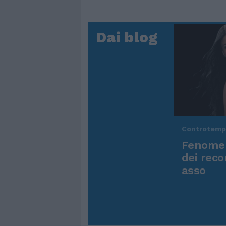
Dai blog
Controtem
Fenomen
dei reco
asso