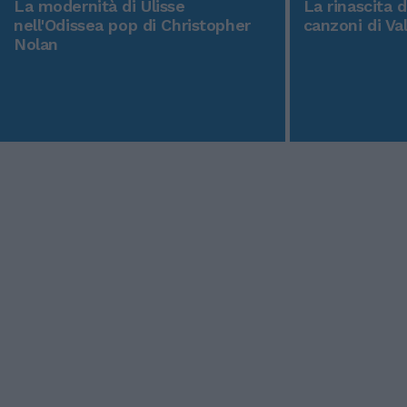
La modernità di Ulisse
La rinascita 
nell'Odissea pop di Christopher
canzoni di Va
Nolan