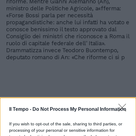
riforme. Mentre Gianni Alemanno (An),
ministro delle Politiche Agricole, a«fferma:
«Forse Bossi parla per necessità
propagandistiche: anche lui infatti ha votato e
conosce benissimo il testo approvato dal
Consiglio dei ministri che riconosce a Roma il
ruolo di capitale federale dell' Italia».
Drammatizza invece Teodoro Buontempo,
deputato romano di An: «Che riforme ci si p
Il Tempo -
Do Not Process My Personal Information
If you wish to opt-out of the sale, sharing to third parties, or
processing of your personal or sensitive information for