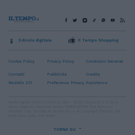
Edicola digitale
Il Tempo Shopping
Cookie Policy
Privacy Policy
Condizioni Generali
Contatti
Pubblicità
Credits
Modello 231
Preferenze Privacy
Assistenza
Sede legale: Piazza Colonna, 366 - 00187 Roma CF e P. Iva e
Iscriz. Registro Imprese Roma: 13486391009 REA Roma n°
1450962 Cap. Sociale € 25.000,00 i.v. © Copyright IlTempo. Srl -
ISSN (sito web): 1721-4084
TORNA SU