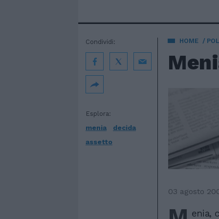
HOME
POL
Condividi:
Menia
Esplora:
menia
decida
assetto
03 agosto 20
M
enia, 