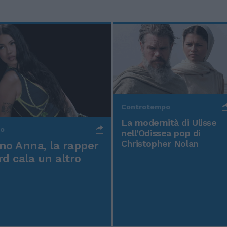
Controtempo
La modernità di Ulisse
po
nell'Odissea pop di
Christopher Nolan
o Anna, la rapper
rd cala un altro