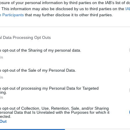
losure of your personal information by third parties on the IAB’s list of
. This information may also be disclosed by us to third parties on the
IA
Participants
that may further disclose it to other third parties.
Le
da
Rudy Giuliani a Come States?
Le
l Data Processing Opt Outs
Trump, Meloni e la strategia
americana
o opt-out of the Sharing of my personal data.
In
o opt-out of the Sale of my Personal Data.
In
to opt-out of processing my Personal Data for Targeted
ing.
In
o opt-out of Collection, Use, Retention, Sale, and/or Sharing
ersonal Data that Is Unrelated with the Purposes for which it
lected.
Out