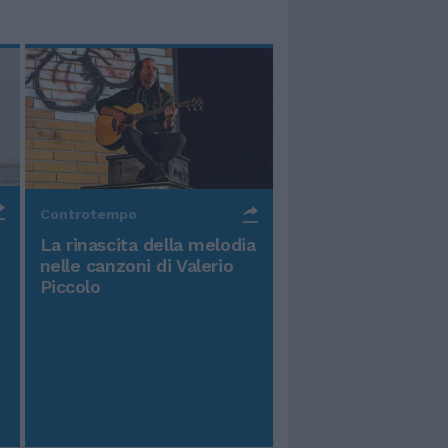
Controtempo
La rinascita della melodia
nelle canzoni di Valerio
Piccolo