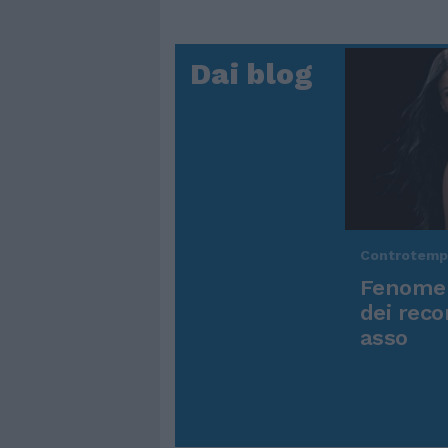
Dai blog
Controtem
Fenomen
dei reco
asso