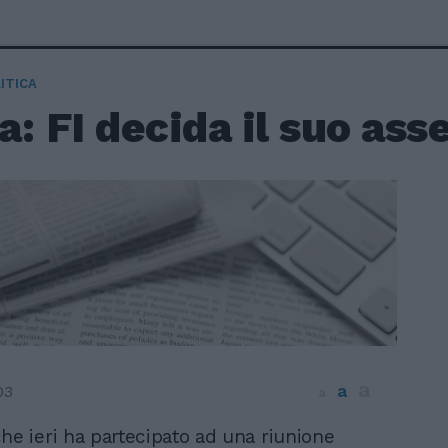
ITICA
: FI decida il suo ass
a
a
03
a
che ieri ha partecipato ad una riunione