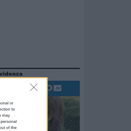
evidenza
sonal or
ection to
ou may
 personal
out of the