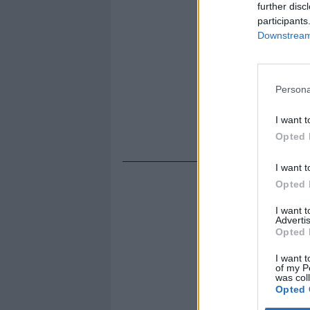
further disc
participants
Downstream 
Persona
I want t
Opted 
I want t
Opted 
I want 
Advertis
Opted 
I want t
of my P
was col
Opted 