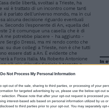
Casa delle libertà, svoltasi a Trieste, ha
 «si è trattato di un incontro come tanti
i si è parlato dell'universo mondo, ma in cui
esa alcuna decisione riguardo eventuali
». Secondo l'esponente di An, «quella del
ieste 2 è comunque una casella che è di
a. A me potrebbe piacere - ha aggiunto -
re Sergio Dressi, ma mi rendo conto che
: su due collegi a Trieste, non è che tutti
no essere dati a An. È evidente che
herà a Forza Italia. Ma Roberto Antonione
In 
non c'è più, Claudio Scajola è tornato a
stro e non si capisce se adesso il
-
Do Not Process My Personal Information
 del partito per queste cose lo farà lui.
a Italia ci farà sapere con chi si deve
to opt-out of the sale, sharing to third parties, or processing of your per
 metteremo a trattare».
formation for targeted advertising by us, please use the below opt-out s
r selection. Please note that after your opt-out request is processed y
eing interest-based ads based on personal information utilized by us or
disclosed to third parties prior to your opt-out. You may separately opt-