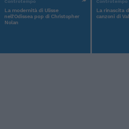
Controtempo
Controtempo
La modernità di Ulisse
La rinascita 
nell'Odissea pop di Christopher
canzoni di Va
Nolan