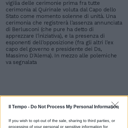
vigilia delle cerimonie prima fra tutte
cerimonia al Quirinale voluta dal Capo dello
Stato come momento solenne di unità. Una
cerimonia che registrerà l'assenza annunciata
di Berlusconi (che pure ha detto di
apprezzare l'iniziativa), e la presenza di
esponenti dell'opposizione (fra gli altri l'ex
capo del governo e presidente dei Ds,
Massimo D'Alema). In mezzo alle polemiche
va segnalata
Il Tempo -
Do Not Process My Personal Information
If you wish to opt-out of the sale, sharing to third parties, or
processing of your personal or sensitive information for