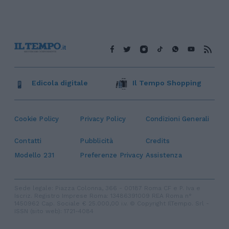
Edicola digitale
Il Tempo Shopping
Cookie Policy
Privacy Policy
Condizioni Generali
Contatti
Pubblicità
Credits
Modello 231
Preferenze Privacy
Assistenza
Sede legale: Piazza Colonna, 366 - 00187 Roma CF e P. Iva e
Iscriz. Registro Imprese Roma: 13486391009 REA Roma n°
1450962 Cap. Sociale € 25.000,00 i.v. © Copyright IlTempo. Srl -
ISSN (sito web): 1721-4084