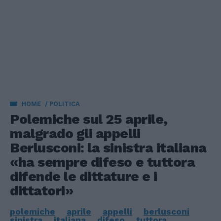
HOME
POLITICA
Polemiche sul 25 aprile,
malgrado gli appelli
Berlusconi: la sinistra italiana
«ha sempre difeso e tuttora
difende le dittature e i
dittatori»
polemiche
aprile
appelli
berlusconi
sinistra
italiana
difeso
tuttora