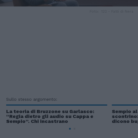
Foto: 122 - Fatti di Nera
Sullo stesso argomento:
La teoria di Bruzzone su Garlasco:
Sempio al
“Regia dietro gli audio su Cappa e
scontrino:
Sempio”. Chi incastrano
dicono bu