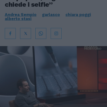
chiede i selfie”
Andrea Sempio
garlasco
chiara poggi
alberto stasi