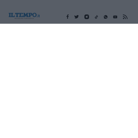
Edicola digitale
Il Tempo Shopping
Cookie Policy
Privacy Policy
Condizioni Generali
Contatti
Pubblicità
Credits
Modello 231
Preferenze Privacy
Assistenza
Sede legale: Piazza Colonna, 366 - 00187 Roma CF e P. Iva e
Iscriz. Registro Imprese Roma: 13486391009 REA Roma n°
1450962 Cap. Sociale € 25.000,00 i.v. © Copyright IlTempo. Srl -
ISSN (sito web): 1721-4084
TORNA SU