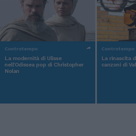
Controtempo
Controtempo
La modernità di Ulisse
La rinascita 
nell'Odissea pop di Christopher
canzoni di Va
Nolan