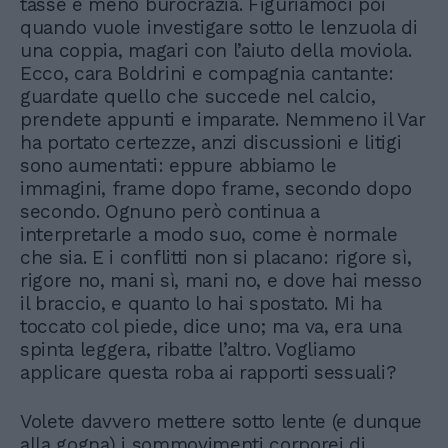
tasse e meno burocrazia. Figuriamoci poi
quando vuole investigare sotto le lenzuola di
una coppia, magari con l’aiuto della moviola.
Ecco, cara Boldrini e compagnia cantante:
guardate quello che succede nel calcio,
prendete appunti e imparate. Nemmeno il Var
ha portato certezze, anzi discussioni e litigi
sono aumentati: eppure abbiamo le
immagini, frame dopo frame, secondo dopo
secondo. Ognuno però continua a
interpretarle a modo suo, come è normale
che sia. E i conflitti non si placano: rigore sì,
rigore no, mani sì, mani no, e dove hai messo
il braccio, e quanto lo hai spostato. Mi ha
toccato col piede, dice uno; ma va, era una
spinta leggera, ribatte l’altro. Vogliamo
applicare questa roba ai rapporti sessuali?
Volete davvero mettere sotto lente (e dunque
alla gogna) i sommovimenti corporei di