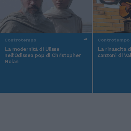
Controtempo
Controtempo
La modernità di Ulisse
La rinascita 
nell'Odissea pop di Christopher
canzoni di Va
Nolan