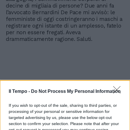
decine di migliaia di persone? Due anni fa
l’avvocato Bernardini De Pace mi avvisò: le
femministe di oggi costringeranno i maschi a
registrare ogni istante di un amplesso, fatelo
per non essere fregati. Aveva
drammaticamente ragione. Saluti.
Il Tempo -
Do Not Process My Personal Information
If you wish to opt-out of the sale, sharing to third parties, or
processing of your personal or sensitive information for
targeted advertising by us, please use the below opt-out
section to confirm your selection. Please note that after your
opt-out request is processed you may continue seeing