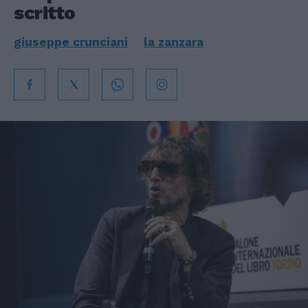
scritto
giuseppe crunciani
la zanzara