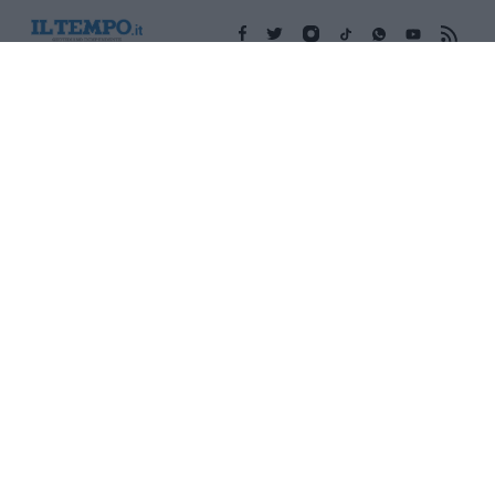
Edicola digitale
Il Tempo Shopping
Cookie Policy
Privacy Policy
Condizioni Generali
Contatti
Pubblicità
Credits
Modello 231
Preferenze Privacy
Assistenza
Sede legale: Piazza Colonna, 366 - 00187 Roma CF e P. Iva e
Iscriz. Registro Imprese Roma: 13486391009 REA Roma n°
1450962 Cap. Sociale € 25.000,00 i.v. © Copyright IlTempo. Srl -
ISSN (sito web): 1721-4084
TORNA SU