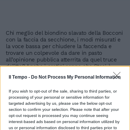
Chi meglio del biondino slavato della Bocconi
con la faccia da secchione, i modi misurati e
la voce bassa per chiudere la faccenda e
trovare un colpevole da dare in pasto
all’opinione pubblica atterrita da quel truce
delitto? Anche i cretini sanno che Stasi è
innocente ma lui resta in cella, col solo
Il Tempo -
Do Not Process My Personal Information
beneficio della semilibertà. Sono stato il
primo a compiacermi l’11 marzo scorso che
If you wish to opt-out of the sale, sharing to third parties, or
finalmente si aprisse una breccia su quel
processing of your personal or sensitive information for
muro di cemento che si era chiuso sul
targeted advertising by us, please use the below opt-out
fidanzato di Chiara. E sono ancora propenso a
section to confirm your selection. Please note that after your
pensare che una procura si muova solo sulla
opt-out request is processed you may continue seeing
base di indizi e prove concrete. Ma non mi
interest-based ads based on personal information utilized by
sembra che finora sia emerso nulla di
us or personal information disclosed to third parties prior to