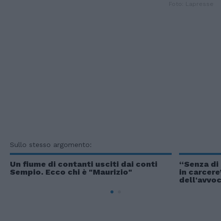
Foto: Lapresse
Sullo stesso argomento:
Un fiume di contanti usciti dai conti
“Senza di 
Sempio. Ecco chi è "Maurizio"
in carcere
dell'avvoc