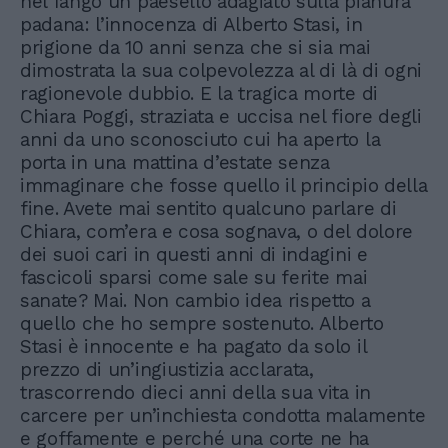
nel fango un paesello adagiato sulla pianura
padana: l’innocenza di Alberto Stasi, in
prigione da 10 anni senza che si sia mai
dimostrata la sua colpevolezza al di là di ogni
ragionevole dubbio. E la tragica morte di
Chiara Poggi, straziata e uccisa nel fiore degli
anni da uno sconosciuto cui ha aperto la
porta in una mattina d’estate senza
immaginare che fosse quello il principio della
fine. Avete mai sentito qualcuno parlare di
Chiara, com’era e cosa sognava, o del dolore
dei suoi cari in questi anni di indagini e
fascicoli sparsi come sale su ferite mai
sanate? Mai. Non cambio idea rispetto a
quello che ho sempre sostenuto. Alberto
Stasi è innocente e ha pagato da solo il
prezzo di un’ingiustizia acclarata,
trascorrendo dieci anni della sua vita in
carcere per un’inchiesta condotta malamente
e goffamente e perché una corte ne ha