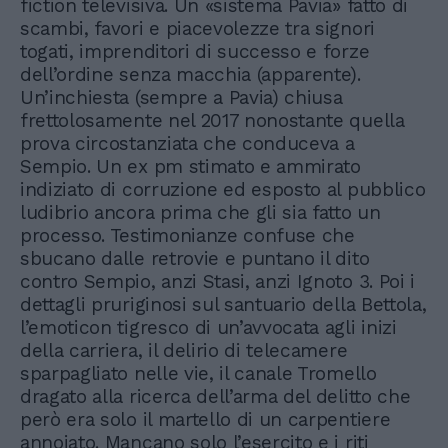
fiction televisiva. Un «sistema Pavia» fatto di
scambi, favori e piacevolezze tra signori
togati, imprenditori di successo e forze
dell’ordine senza macchia (apparente).
Un’inchiesta (sempre a Pavia) chiusa
frettolosamente nel 2017 nonostante quella
prova circostanziata che conduceva a
Sempio. Un ex pm stimato e ammirato
indiziato di corruzione ed esposto al pubblico
ludibrio ancora prima che gli sia fatto un
processo. Testimonianze confuse che
sbucano dalle retrovie e puntano il dito
contro Sempio, anzi Stasi, anzi Ignoto 3. Poi i
dettagli pruriginosi sul santuario della Bettola,
l’emoticon tigresco di un’avvocata agli inizi
della carriera, il delirio di telecamere
sparpagliato nelle vie, il canale Tromello
dragato alla ricerca dell’arma del delitto che
però era solo il martello di un carpentiere
annoiato. Mancano solo l’esercito e i riti