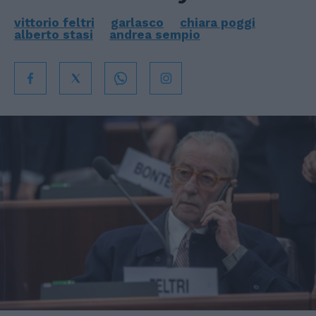
vittorio feltri
garlasco
chiara poggi
alberto stasi
andrea sempio