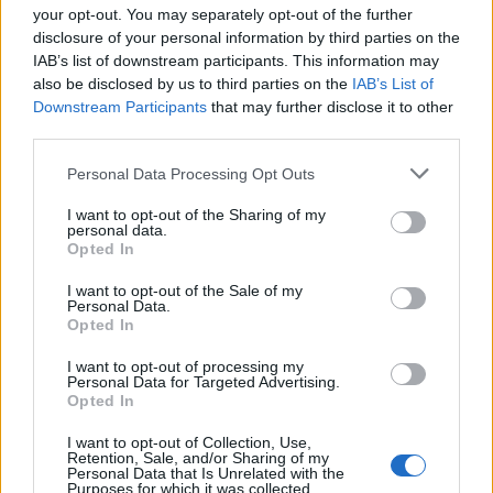
incontrovertibile e di definitivo contro
your opt-out. You may separately opt-out of the further
Sempio. Quello che mi sconcerta di più
disclosure of your personal information by third parties on the
tuttavia è il circo mediatico nato attorno a
IAB’s list of downstream participants. This information may
quel fascicolo aperto dopo anni di colpevole
also be disclosed by us to third parties on the
IAB’s List of
Downstream Participants
that may further disclose it to other
indifferenza. I dibattiti televisivi, gli esperti di
third parties.
crimini, i genestisti all’inseguimento del dna,
gli avvocati presenzialisti che litigano e
Personal Data Processing Opt Outs
primeggiano in favore di telecamere. Financo
i cronisti che non cercano più notizie ma si
I want to opt-out of the Sharing of my
personal data.
affidano ai sussurri, scavano nel torbido,
Opted In
ritagliano dettagli, alla ricerca di un titolo che
non avranno mai il tempo di verificare. La
I want to opt-out of the Sale of my
Personal Data.
Garlascolandia... come se tutto il mondo
Opted In
girasse su Garlasco. Come se non si potesse
trascorrere un giorno senza dire Garlasco.
I want to opt-out of processing my
Personal Data for Targeted Advertising.
Come se fosse un teatro con i protagonisti, le
Opted In
comparse, gli eroi nascosti, i sobillatori. Gli
eterni ritorni: le misteriose gemelle Cappa,
I want to opt-out of Collection, Use,
Retention, Sale, and/or Sharing of my
l’ex comandante dei Ris Garofano. E i nuovi
Personal Data that Is Unrelated with the
ingressi: Corona, Ignoto 3, un certo Maurizio
Purposes for which it was collected.