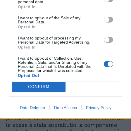
questo lo ha fatto sentire più lontano dal
personal data.
Opted In
localismo delle elezioni regionali”, chiarisce
Ghisleri.
I want to opt-out of the Sale of my
Personal Data.
Opted In
I want to opt-out of processing my
Personal Data for Targeted Advertising.
Opted In
La Flotilla per bloccare il
I want to opt-out of Collection, Use,
Paese. Sciopero generale,
Retention, Sale, and/or Sharing of my
trasporti e servizi a rischio:
Personal Data that Is Unrelated with the
Purposes for which it was collected.
che succede
Opted Out
CONFIRM
I numeri parlano chiaro: “Il Pd nelle Marche
ha perso poco più di quarantamila voti
Data Deletion
Data Access
Privacy Policy
rispetto al 2020 e ha avuto la peggior
performance locale degli ultimi anni”. A farne
le spese è stata soprattutto la componente