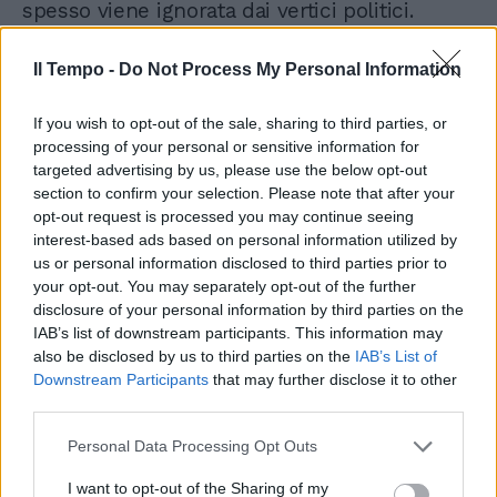
spesso viene ignorata dai vertici politici.
“Questi elettori hanno opinioni che non
Il Tempo -
Do Not Process My Personal Information
coincidono sempre con quelle dei loro
rappresentanti politici – osserva Ghisleri –
If you wish to opt-out of the sale, sharing to third parties, or
ed evidentemente pensano che la
processing of your personal or sensitive information for
provocazione degli attivisti sia stata giusta,
targeted advertising by us, please use the below opt-out
ma che fosse necessario anche tutelarli da
section to confirm your selection. Please note that after your
eventuali rischi”.
opt-out request is processed you may continue seeing
interest-based ads based on personal information utilized by
us or personal information disclosed to third parties prior to
Non meno significativa è la conseguenza
your opt-out. You may separately opt-out of the further
della strategia della sinistra nelle elezioni
disclosure of your personal information by third parties on the
regionali, specialmente nelle Marche. Qui
IAB’s list of downstream participants. This information may
Matteo Ricci, europarlamentare e candidato
also be disclosed by us to third parties on the
IAB’s List of
Pd, ha scelto di puntare sul riconoscimento
Downstream Participants
that may further disclose it to other
della Palestina come primo atto di governo in
third parties.
caso di vittoria. Una mossa che però si è
Personal Data Processing Opt Outs
rivelata un boomerang. “Ricci ha puntato il
dito su temi identitari di caratura nazionale e
I want to opt-out of the Sharing of my