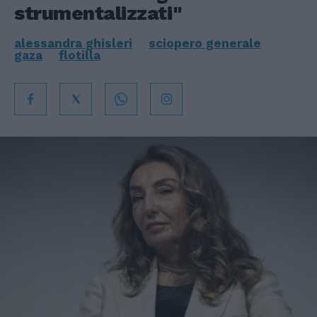
strumentalizzati"
alessandra ghisleri
sciopero generale
gaza
flotilla