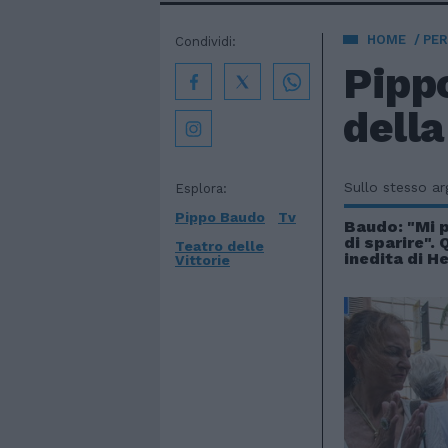
HOME
PE
Condividi:
Pippo
della
Sullo stesso a
Esplora:
Pippo Baudo
Tv
Baudo: "Mi 
di sparire". 
Teatro delle
inedita di H
Vittorie