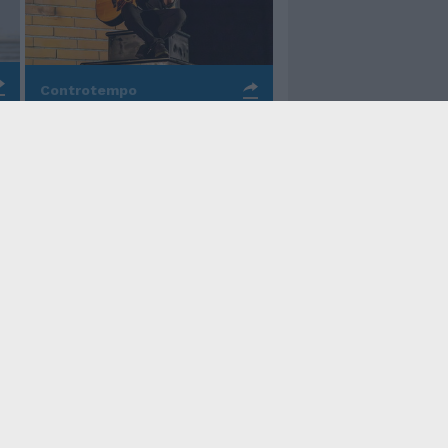
Controtempo
La rinascita della melodia
nelle canzoni di Valerio
Piccolo
Il Tempo Shopping