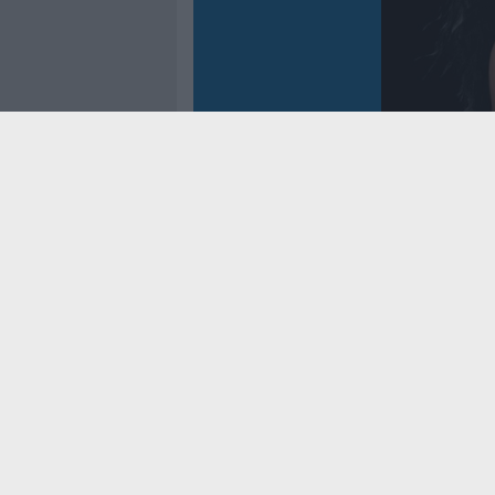
Controtem
Fenomen
dei reco
asso
Cookie Policy
Privacy Pol
Contatti
Pubblicità