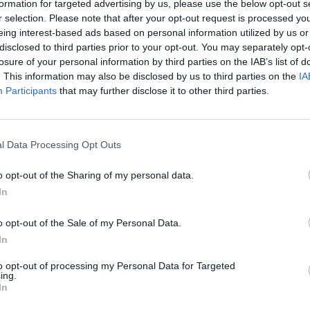
generale, anche tra i tanti fan presenti
formation for targeted advertising by us, please use the below opt-out s
r selection. Please note that after your opt-out request is processed y
eatro delle Vittorie.
eing interest-based ads based on personal information utilized by us or
disclosed to third parties prior to your opt-out. You may separately opt-
losure of your personal information by third parties on the IAB’s list of
. This information may also be disclosed by us to third parties on the
IA
Participants
that may further disclose it to other third parties.
Baudo: "Mi preoccupa
l'idea di sparire".
l Data Processing Opt Outs
Quell'intervista inedita di
Heather Parisi
o opt-out of the Sharing of my personal data.
In
o opt-out of the Sale of my Personal Data.
In
to opt-out of processing my Personal Data for Targeted
ing.
re ai familiari e agli affetti più stretti di
In
e alcuni amici di famiglia, come Simone