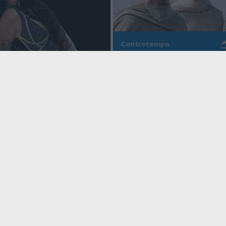
Controtempo
La modernità di Ulisse
po
nell'Odissea pop di
Christopher Nolan
o Anna, la rapper
rd cala un altro
icy
Condizioni Generali
Edicola digitale
Credits