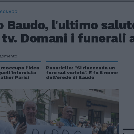
RSONAGGI
 Baudo, l'ultimo salut
 tv. Domani i funerali 
rgomento:
preoccupa l'idea
Panariello: "Si riaccenda un
Quell'intervista
faro sul varietà". E fa il nome
eather Parisi
dell'erede di Baudo