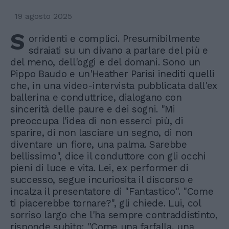
19 agosto 2025
S
orridenti e complici. Presumibilmente
sdraiati su un divano a parlare del più e
del meno, dell'oggi e del domani. Sono un
Pippo Baudo e un'Heather Parisi inediti quelli
che, in una video-intervista pubblicata dall'ex
ballerina e conduttrice, dialogano con
sincerità delle paure e dei sogni. "Mi
preoccupa l'idea di non esserci più, di
sparire, di non lasciare un segno, di non
diventare un fiore, una palma. Sarebbe
bellissimo", dice il conduttore con gli occhi
pieni di luce e vita. Lei, ex performer di
successo, segue incuriosita il discorso e
incalza il presentatore di "Fantastico". "Come
ti piacerebbe tornare?", gli chiede. Lui, col
sorriso largo che l'ha sempre contraddistinto,
risponde subito: "Come una farfalla, una