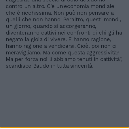
contro un altro. C'è un'economia mondiale
che è ricchissima. Non può non pensare a
quelli che non hanno. Peraltro, questi mondi,
un giorno, quando si accorgeranno,
diventeranno cattivi nei confronti di chi gli ha
negato la gioia di vivere. E hanno ragione,
hanno ragione a vendicarsi. Cioè, poi non ci
meravigliamo. Ma come questa aggressività?
Ma per forza noi li abbiamo tenuti in cattività",
scandisce Baudo in tutta sincerità.