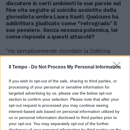
discutere in certi ambienti le sue parole sul
fine vita seguite al suicidio assistito della
giornalista umbra Laura Santi. Qualcuno ha
addirittura giudicato come “retrogrado" il
suo pensiero. Senza nessuna polemica, lei
come risponde a questi attacchi?
"Ho semplicemente ricordato la Dottrina
della Chiesa che è «madre e maestra di vita»,
come scriveva San Giovanni XXIII".
Il Tempo -
Do Not Process My Personal Information
If you wish to opt-out of the sale, sharing to third parties, or
processing of your personal or sensitive information for
targeted advertising by us, please use the below opt-out
section to confirm your selection. Please note that after your
Video su questo argomento
opt-out request is processed you may continue seeing
Papa Leone XIV: "Siamo con i
interest-based ads based on personal information utilized by
giovani di Gaza e dell'Ucraina"
us or personal information disclosed to third parties prior to
your opt-out. You may separately opt-out of the further
disclosure of your personal information by third parties on the