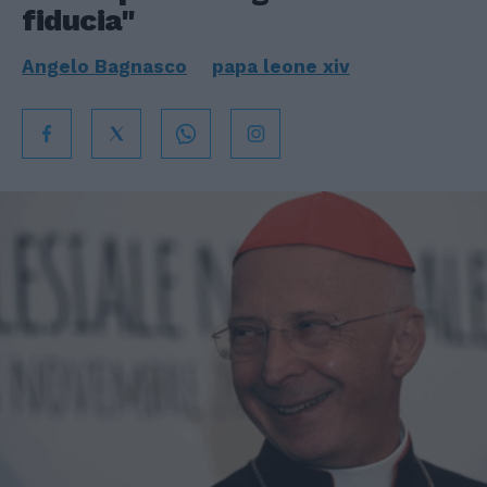
fiducia"
Angelo Bagnasco
papa leone xiv