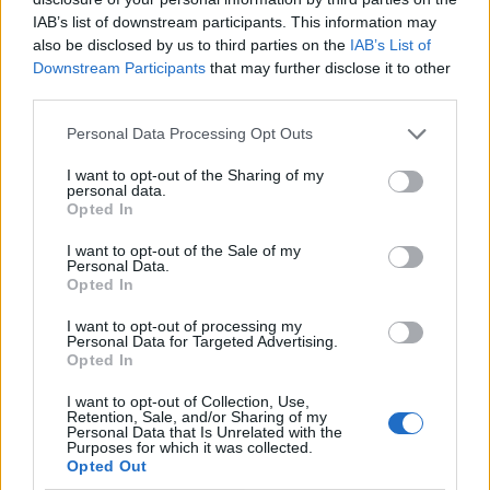
IAB’s list of downstream participants. This information may
also be disclosed by us to third parties on the
IAB’s List of
Tra pochi giorni, l’8 agosto, ricorreranno tre
Downstream Participants
that may further disclose it to other
mesi esatti dall’elezione al Soglio di Pietro
third parties.
di Leone XIV. Che impressioni ha di questi
primi cento giorni di pontificato?
Personal Data Processing Opt Outs
I want to opt-out of the Sharing of my
"Fin dal primo momento dalla loggia della
personal data.
Basilica di San Pietro mi ha colpito la sua
Opted In
serenità. È un uomo unificato in sé perché il
I want to opt-out of the Sale of my
suo centro è Cristo. Se le turbolenze
Personal Data.
inevitabili della vita di tutti non trovano un
Opted In
centro alto e vero che le redime e unifica,
I want to opt-out of processing my
restiamo interiormente divisi. È difficile
Personal Data for Targeted Advertising.
anche valutare, decidere o governare".
Opted In
I want to opt-out of Collection, Use,
Tanti cattolici credono che con Leone la
Retention, Sale, and/or Sharing of my
Personal Data that Is Unrelated with the
Chiesa sia tornata finalmente nella scia di
Purposes for which it was collected.
quella storia e di quella tradizione che la
Opted Out
rendono a tutt’oggi l’istituzione più longeva