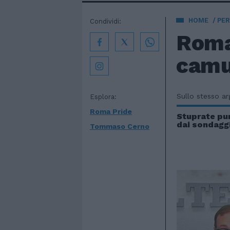
HOME
PE
Condividi:
Roma
camuf
Sullo stesso a
Esplora:
Roma Pride
Stuprate pur
dai sondagg
Tommaso Cerno