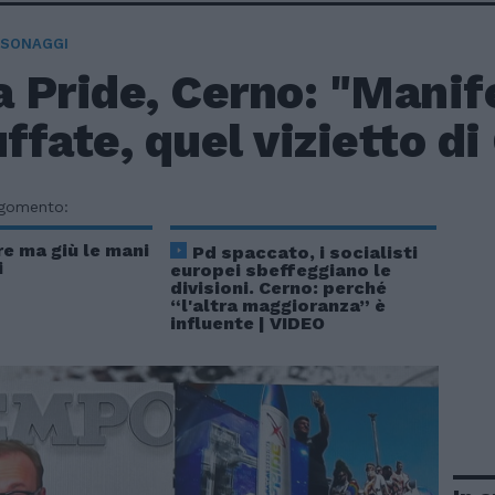
RSONAGGI
 Pride, Cerno: "Manif
fate, quel vizietto di G
rgomento:
e ma giù le mani
Pd spaccato, i socialisti
i
europei sbeffeggiano le
divisioni. Cerno: perché
“l'altra maggioranza” è
influente | VIDEO