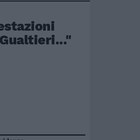
estazioni
ualtieri..."