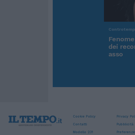
Controtem
Fenomen
dei reco
asso
Cookie Policy
Privacy Pol
Contatti
Pubblicità
Modello 231
Preferenze