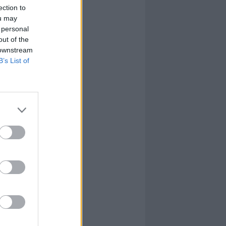
ection to
ou may
 personal
out of the
 downstream
B’s List of