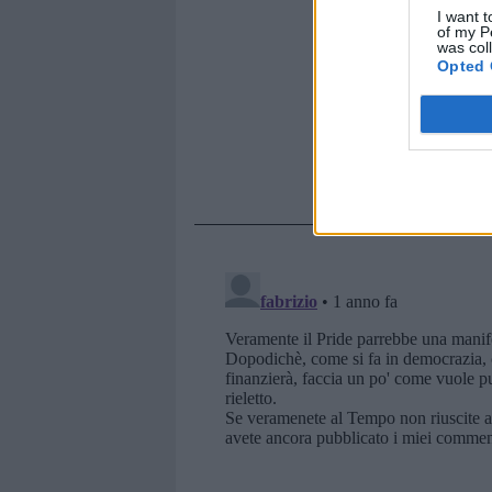
I want t
of my P
was col
Opted 