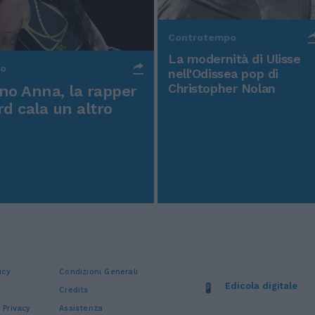
Controtempo
La modernità di Ulisse
po
nell'Odissea pop di
Christopher Nolan
o Anna, la rapper
rd cala un altro
icy
Condizioni Generali
Edicola digitale
Credits
 Privacy
Assistenza