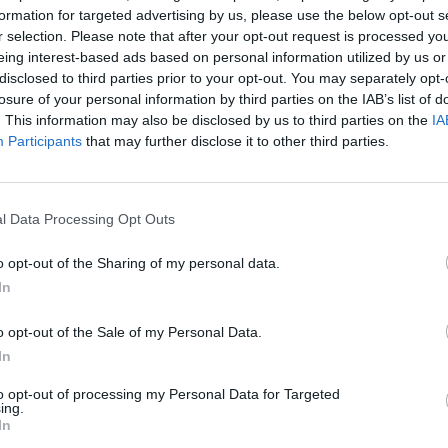
formation for targeted advertising by us, please use the below opt-out s
ato il vizietto, il vizietto di Gualtieri e il
r selection. Please note that after your opt-out request is processed y
rio questo: prendere manifestazioni che
eing interest-based ads based on personal information utilized by us or
unzione politica e camuffarle fino a farle
disclosed to third parties prior to your opt-out. You may separately opt-
nifestazioni della cittadinanza, di tutti,
losure of your personal information by third parties on the IAB’s list of
ha detto. In studio, intanto, apparivano le
. This information may also be disclosed by us to third parties on the
IA
oc dell'ultimo Roma Pride, dove i
Participants
that may further disclose it to other third parties.
i leader sono stati appesi a testa in giù e
semitismo ha preso forma nelle urla
rro con la stella di Davd. "Tutto è
l Data Processing Opt Outs
ci mancherebbe, ma non con i soldi dei
 aggiunto.
o opt-out of the Sharing of my personal data.
In
o opt-out of the Sale of my Personal Data.
In
to opt-out of processing my Personal Data for Targeted
ing.
In