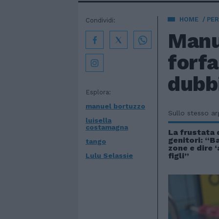
HOME
PE
Condividi:
Manue
forfa
dubb
Esplora:
manuel bortuzzo
Sullo stesso a
luisella
costamagna
La frustata 
genitori: “
tango
zone e dire 
figli”
Lulu Selassie