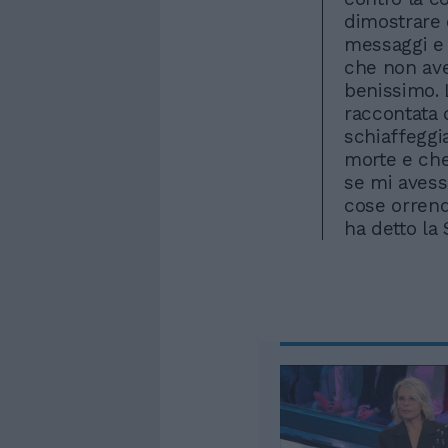
dimostrare 
messaggi e 
che non av
benissimo. 
raccontata d
schiaffeggi
morte e che
se mi avesse
cose orrend
ha detto la 