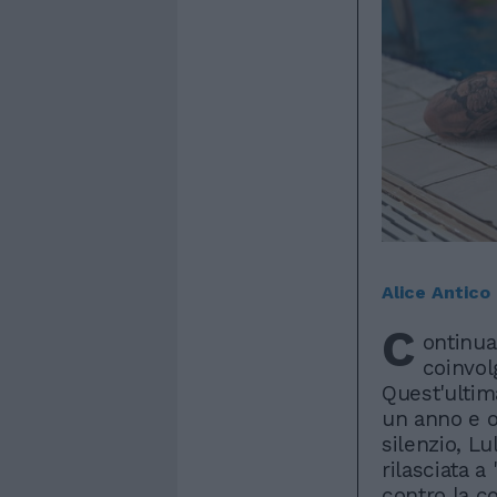
Alice Antico
C
ontinua
coinvol
Quest'ultim
un anno e o
silenzio, Lu
rilasciata 
contro la c