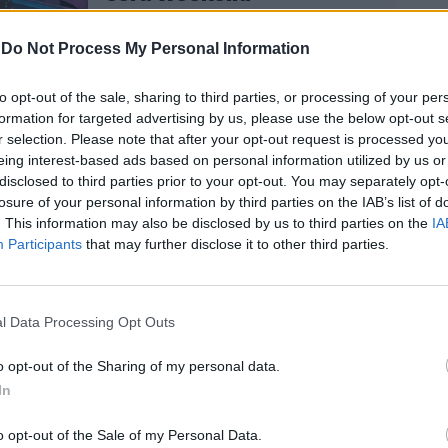
-
Do Not Process My Personal Information
to opt-out of the sale, sharing to third parties, or processing of your per
formation for targeted advertising by us, please use the below opt-out s
r selection. Please note that after your opt-out request is processed y
eing interest-based ads based on personal information utilized by us or
i, che hanno alimentato ancora di più
disclosed to third parties prior to your opt-out. You may separately opt-
 mediatica. Lulù, infatti, sostiene di avere
losure of your personal information by third parties on the IAB’s list of
ncreti per ribaltare la narrazione emersa
. This information may also be disclosed by us to third parties on the
IA
sua versione si discosta completamente da
Participants
that may further disclose it to other third parties.
’ex compagno e punta a dimostrare che il
lmeno per un periodo, era sereno e
l Data Processing Opt Outs
o opt-out of the Sharing of my personal data.
In
o opt-out of the Sale of my Personal Data.