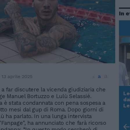
In 
a
a
13 aprile 2025
a
 a far discutere la vicenda giudiziaria che
Le
ge Manuel Bortuzzo e Lulù Selassié.
da
a è stata condannata con pena sospesa a
Rudy Giuliani a Come States?
Le
tto mesi dal gup di Roma. Dopo giorni di
Trump, Meloni e la strategia
lù ha parlato. In una lunga intervista
americana
a "Fanpage", ha annunciato che farà ricorso
ondanna: “In questo modo cercherò di