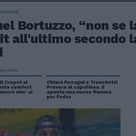
RSONAGGI
l Bortuzzo, “non se la
it all'ultimo secondo l
i
rgomento:
di Crepet ai
Chiara Ferragni e Tronchetti
Basta comfort
Provera al capolinea. E
‘amore mio' ai
spunta una nuova fiamma
per Fedez