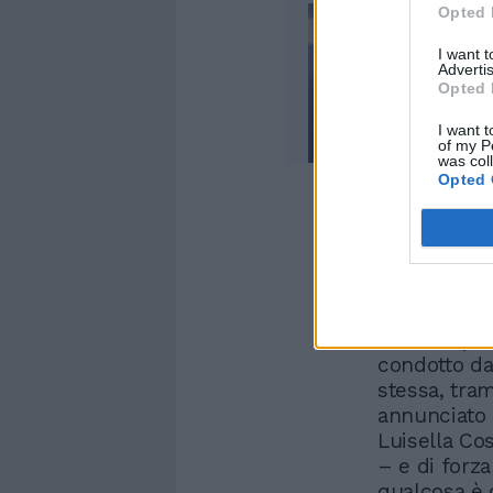
Opted 
I want 
Advertis
Opted 
I want t
of my P
was col
Opted 
Nel frattem
inaspettato
non si è pr
condotto da
stessa, tra
annunciato 
Luisella Co
– e di forz
qualcosa è c