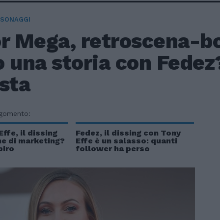
RSONAGGI
or Mega, retroscena-b
 una storia con Fedez?
sta
rgomento:
ffe, il dissing
Fedez, il dissing con Tony
ne di marketing?
Effe è un salasso: quanti
piro
follower ha perso