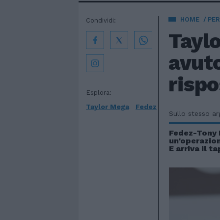
HOME
PE
Condividi:
Tayl
avuto
rispo
Esplora:
Taylor Mega
Fedez
Sullo stesso a
Fedez-Tony E
un'operazio
E arriva il ta