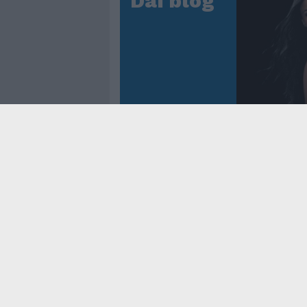
Dai blog
Controtem
Fenomen
dei reco
asso