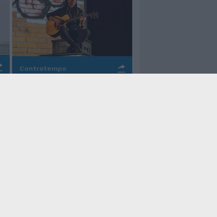
Controtempo
La rinascita della melodia
nelle canzoni di Valerio
Piccolo