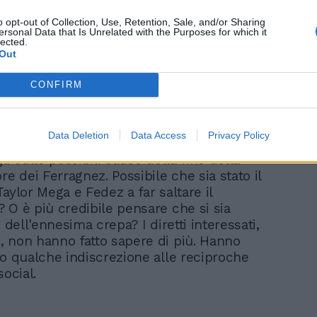
o opt-out of Collection, Use, Retention, Sale, and/or Sharing
ersonal Data that Is Unrelated with the Purposes for which it
lected.
Out
CONFIRM
iato le chiederà se la frequentazione tra i
ta quando il rapper milanese era
hiara Ferragni, lei lascerà spazio al
Data Deletion
Data Access
Privacy Policy
ce dunque l'attesa per scoprire gli ultimi,
li sulle possibili cause della fine della
re dei Ferragnez. Possibile che sia stato il
aylor Mega e Fedez a far saltare il
 O è più credibile pensare che si sia
o dell'ennesima crepa? I diretti interessati,
 non hanno fatto sapere di più. Hanno
to qualche indiscrezione alle reciproche
social.