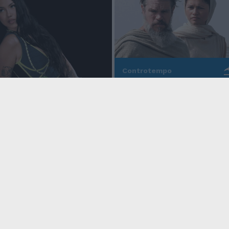
Controtempo
La modernità di Ulisse
po
nell'Odissea pop di
Christopher Nolan
o Anna, la rapper
rd cala un altro