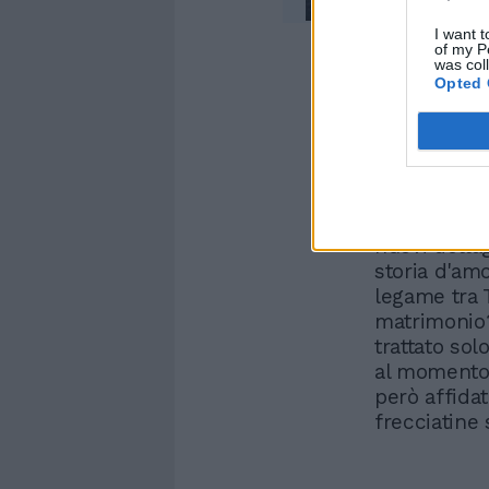
I want t
of my P
was col
Opted 
Quando l’inv
due c'è sta
ancora con C
dubbio. Cres
nuovi dettag
storia d'amo
legame tra T
matrimonio?
trattato sol
al momento,
però affida
frecciatine 