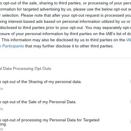
ochi giorni fa sui social («Sta cosa che
to opt-out of the sale, sharing to third parties, or processing of your per
e tutte le santarelline ripulite e poi sono
formation for targeted advertising by us, please use the below opt-out s
r selection. Please note that after your opt-out request is processed y
mi spezza») non era rivolta a Chiara
eing interest-based ads based on personal information utilized by us or
 non è tutto. La tanto dibattuta storia con
disclosed to third parties prior to your opt-out. You may separately opt-
ata. Lo dichiarerà ai microfoni del Tg
losure of your personal information by third parties on the IAB’s list of
Canale 5.
. This information may also be disclosed by us to third parties on the
IA
Participants
that may further disclose it to other third parties.
l Data Processing Opt Outs
o opt-out of the Sharing of my personal data.
In
Fedez-Tony Effe, il
dissing un'operazione di
o opt-out of the Sale of my Personal Data.
marketing? E arriva il
In
tapiro
to opt-out of processing my Personal Data for Targeted
ing.
In