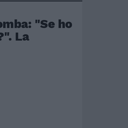
omba: "Se ho
". La