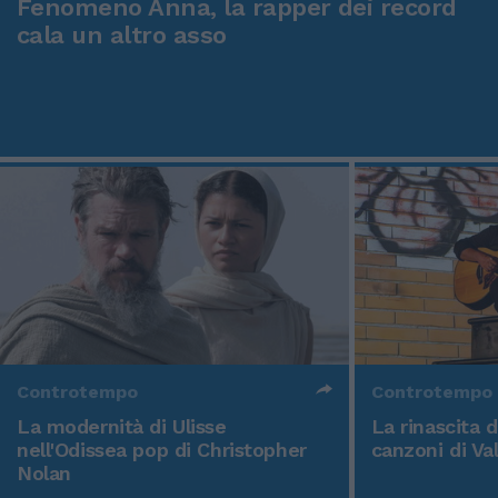
Fenomeno Anna, la rapper dei record
cala un altro asso
Controtempo
Controtempo
La modernità di Ulisse
La rinascita 
nell'Odissea pop di Christopher
canzoni di Va
Nolan