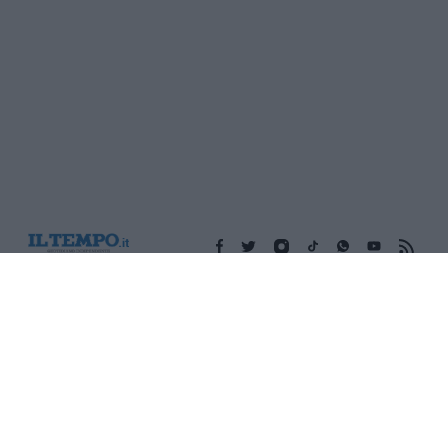
Edicola digitale
Il Tempo Shopping
Cookie Policy
Privacy Policy
Condizioni Generali
Contatti
Pubblicità
Credits