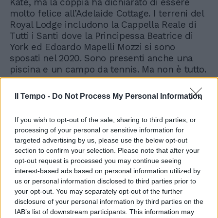
Kate, ma la coppia ha dichiarato di essere
molto felice all’Adelaide Cottage. I terreni del
Royal Lodge includono la Cappella Reale di
Tutti i Santi dove la Principessa Beatrice di
York ed Edoardo Mapelli Mozzi si sono
sposati nel 2020. Sono presenti anche una
piscina e un campo da tennis. Ma non è tutto.
Il monarca ha anche licenziato le dieci
guardie private che garantiscono la sicurezza
Il Tempo -
Do Not Process My Personal Information
del principe Andrea per cercare di
convincere il fratello a lasciare il Royal Lodge.
If you wish to opt-out of the sale, sharing to third parties, or
Lo scrive il Daily Mail ricordando che è da
processing of your personal or sensitive information for
tempo che il re vorrebbe che Andrea
targeted advertising by us, please use the below opt-out
lasciasse la residenza di trenta stanze e dal
section to confirm your selection. Please note that after your
valore di trenta milioni di sterline nel Windsor
opt-out request is processed you may continue seeing
Great Park.
interest-based ads based on personal information utilized by
us or personal information disclosed to third parties prior to
your opt-out. You may separately opt-out of the further
disclosure of your personal information by third parties on the
IAB’s list of downstream participants. This information may