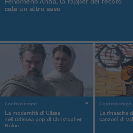
Fenomeno Anna, la rapper dei record
cala un altro asso
Controtempo
Controtempo
La modernità di Ulisse
La rinascita 
nell'Odissea pop di Christopher
canzoni di Va
Nolan