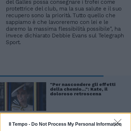
del Galles possa consegnare i trofei come
protettrice del club, ma la sua salute e il suo
recupero sono la priorità. Tutto quello che
sappiamo è che lavoreremo con lei e le
daremo la massima flessibilità possibile", ha
invece dichiarato Debbie Evans sul Telegraph
Sport.
"Per nascondere gli effetti
della chemio...": Kate, il
doloroso retroscena
Il Tempo -
Do Not Process My Personal Information