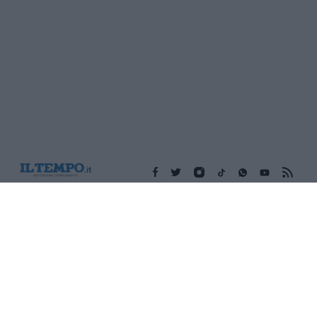
Edicola digitale
Il Tempo Shopping
Cookie Policy
Privacy Policy
Condizioni Generali
Contatti
Pubblicità
Credits