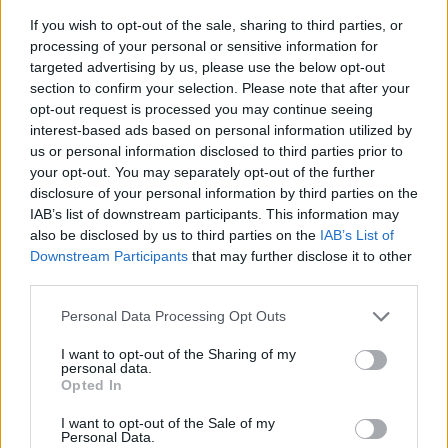
If you wish to opt-out of the sale, sharing to third parties, or
Kate Middleton è sempre stata una grande
processing of your personal or sensitive information for
appassionata di tennis tanto che, in passato,
targeted advertising by us, please use the below opt-out
section to confirm your selection. Please note that after your
ha addirittura accettato di scendere in campo
opt-out request is processed you may continue seeing
a misurarsi con uno dei più grandi giocatori
interest-based ads based on personal information utilized by
di tutti i tempi, ovvero Roger Federer. Ogni
us or personal information disclosed to third parties prior to
qualvolta la principessa del Galles abbia
your opt-out. You may separately opt-out of the further
partecipato al torneo, ha sempre incantato
disclosure of your personal information by third parties on the
tutti con i suoi abiti estivi e il suo stile
IAB’s list of downstream participants. This information may
inconfondibile. Sebbene tutti sappiano di
also be disclosed by us to third parties on the
IAB’s List of
dover rispettare la riservatezza della famiglia
Downstream Participants
that may further disclose it to other
reale, non manca chi esterna il proprio
third parties.
desiderio di "riabbracciarla".
Personal Data Processing Opt Outs
I want to opt-out of the Sharing of my
personal data.
Opted In
I want to opt-out of the Sale of my
Personal Data.