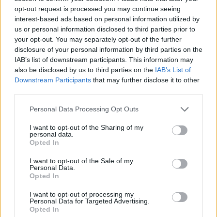
diplomatica? "Se la richiesta è improponibile"
opt-out request is processed you may continue seeing
è sicuro che verrà bocciata, "esistono delle
interest-based ads based on personal information utilized by
regole e non penso che si possano
us or personal information disclosed to third parties prior to
trasgredire per fare un favore a una signorina
your opt-out. You may separately opt-out of the further
candidata" afferma il direttore davanti a
disclosure of your personal information by third parties on the
IAB’s list of downstream participants. This information may
Nicola Fratoianni, che insieme ad Angelo
also be disclosed by us to third parties on the
IAB’s List of
Bonelli ha convinto Salis a candidarsi alle
Downstream Participants
that may further disclose it to other
europee.
third parties.
Personal Data Processing Opt Outs
I want to opt-out of the Sharing of my
personal data.
Opted In
I want to opt-out of the Sale of my
Personal Data.
Opted In
I want to opt-out of processing my
Personal Data for Targeted Advertising.
Opted In