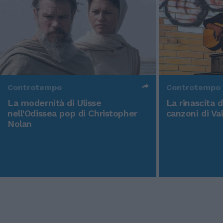
Controtempo
Controtempo
La modernità di Ulisse
La rinascita 
nell'Odissea pop di Christopher
canzoni di Va
Nolan