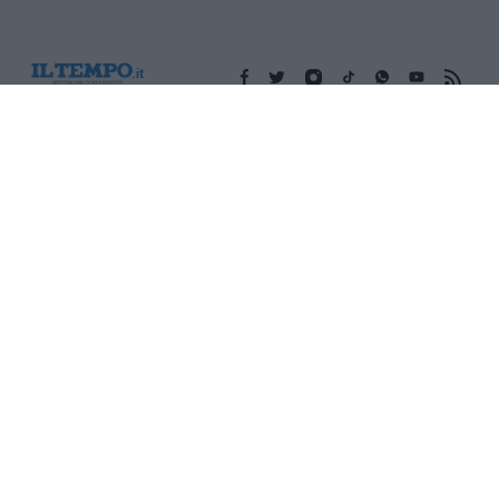
Edicola digitale
Il Tempo Shopping
Cookie Policy
Privacy Policy
Condizioni Generali
Contatti
Pubblicità
Credits
Modello 231
Preferenze Privacy
Assistenza
Sede legale: Piazza Colonna, 366 - 00187 Roma CF e P. Iva e
Iscriz. Registro Imprese Roma: 13486391009 REA Roma n°
1450962 Cap. Sociale € 25.000,00 i.v. © Copyright IlTempo. Srl -
ISSN (sito web): 1721-4084
TORNA SU