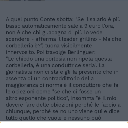
A quel punto Conte sbotta: "Se il salario è più
basso automaticamente sale a 9 euro l'ora,
non è che chi guadagna di più lo vede
scendere - afferma il leader grillino - Ma che
corbelleria è?", tuona visibilmente
innervosito. Poi travolge Berlinguer:
"Le chiedo una cortesia non ripeta questa
corbelleria, è una conduttrice seria". La
giornalista non ci sta e gli fa presente che in
assenza di un contraddittorio della
maggioranza di norma è il conduttore che fa
le obiezioni come "se che ci fosse un
altro esponente politico", insomma "è il mio
dovere fare delle obiezioni perché le faccio a
chiunque, perché se no uno viene qui e dice
tutto quello che vuole e nessuno può
obiettare".