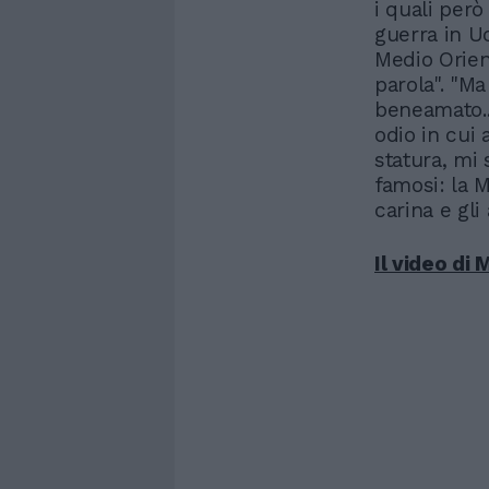
i quali però
guerra in Uc
Medio Orien
parola". "M
beneamato...
odio in cui 
statura, mi
famosi: la 
carina e gli
Il video di