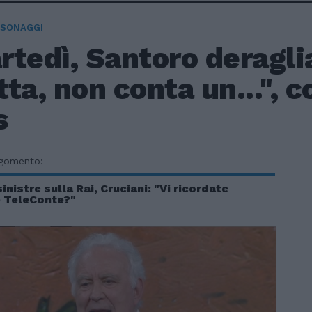
RSONAGGI
tedì, Santoro deragli
ta, non conta un...", 
s
rgomento:
nistre sulla Rai, Cruciani: "Vi ricordate
e TeleConte?"