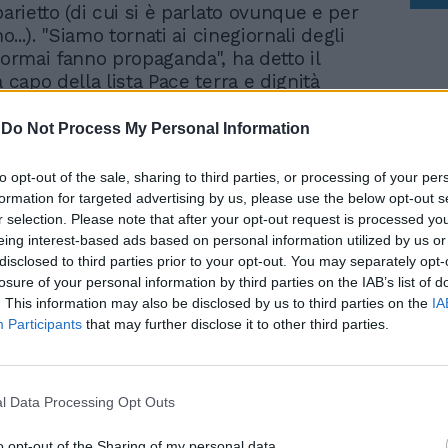
parietto (di cui si è parlato ovunque e per
no...). "Siamo tornati ai cinegiornali degli
 ormai fanno propaganda", ha detto il
a capo della lista Pace terra e dignità
 l'insulto (che in realtà Meloni non
e Luca ma a se stessa...) e affermando che
-
Do Not Process My Personal Information
a che si mette in modo attraverso il
 fa la propaganda con il c... degli altri, cioè
to opt-out of the sale, sharing to third parties, or processing of your per
formation for targeted advertising by us, please use the below opt-out s
r selection. Please note that after your opt-out request is processed y
eing interest-based ads based on personal information utilized by us or
solito copione. L'assalto a Meloni è
disclosed to third parties prior to your opt-out. You may separately opt-
nte. Sul video della premier dedicato ai
losure of your personal information by third parties on the IAB’s list of
ri di La7, per i messaggi elettorali, Santoro
. This information may also be disclosed by us to third parties on the
IA
nitivamente: "Non ha le capacità e le
Participants
that may further disclose it to other third parties.
fare la presidente del Consiglio". E ancora:
r che attacca una rete tv è come uno che
a tavola".
l Data Processing Opt Outs
o opt-out of the Sharing of my personal data.