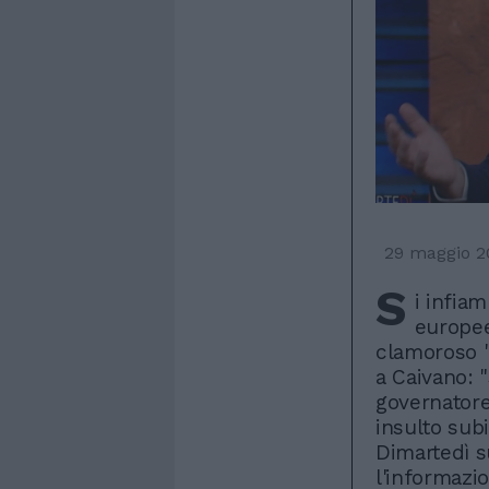
29 maggio 2
S
i infiam
europee
clamoroso "
a Caivano: "
governatore
insulto subi
Dimartedì s
l'informazi