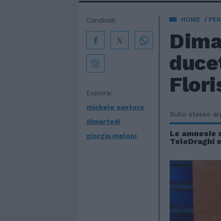
HOME
PE
Condividi:
Dimar
ducet
Flori
Esplora:
michele santoro
Sullo stesso a
dimartedi
Le amnesie si
giorgia meloni
TeleDraghi 