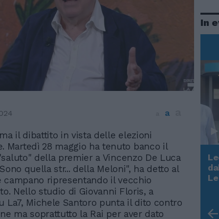
In 
a
a
024
a
ma il dibattito in vista delle elezioni
. Martedì 28 maggio ha tenuto banco il
saluto" della premier a Vincenzo De Luca
Le
da
Sono quella str... della Meloni", ha detto al
Rudy Giuliani a Come States?
Le
 campano ripresentando il vecchio
Trump, Meloni e la strategia
to. Nello studio di Giovanni Floris, a
americana
u La7, Michele Santoro punta il dito contro
one ma soprattutto la Rai per aver dato