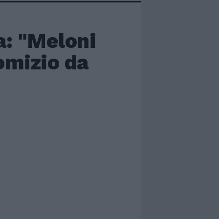
a: "Meloni
comizio da