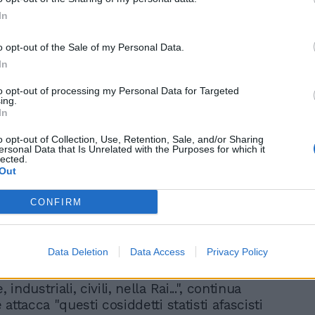
In
o opt-out of the Sale of my Personal Data.
Celestini vede il fascismo
In
pure a Caivano, Bocchino
sbotta: "Avete perso"
to opt-out of processing my Personal Data for Targeted
ing.
In
o opt-out of Collection, Use, Retention, Sale, and/or Sharing
ersonal Data that Is Unrelated with the Purposes for which it
lected.
Out
CONFIRM
te non può mancare nel campionario lo
 del fascismo. "A me quello che
 più è il fatto che stiamo quasi
Data Deletion
Data Access
Privacy Policy
 a fare del nostro Paese un grande
e sue strutture
ndustriali, civili, nella Rai...", continua
attacca "questi cosiddetti statisti afascisti