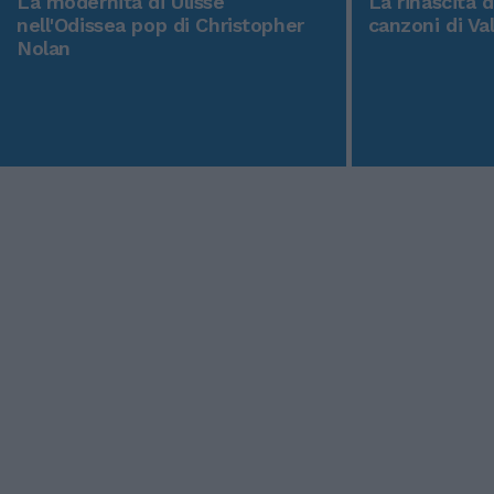
La modernità di Ulisse
La rinascita 
nell'Odissea pop di Christopher
canzoni di Va
Nolan