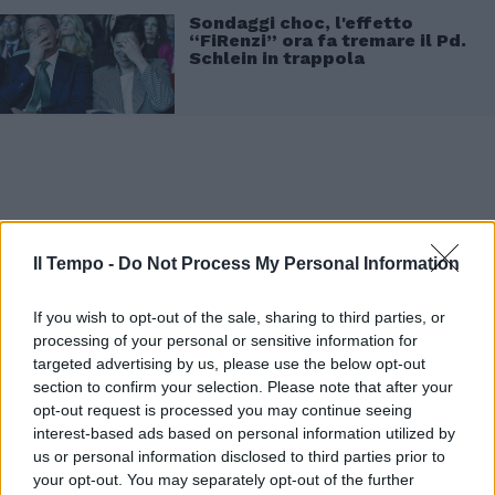
Sondaggi choc, l'effetto
“FiRenzi” ora fa tremare il Pd.
Schlein in trappola
Si passa poi al tema del Pd: “I sondaggisti
ritengono che i dem hanno saputo motivare i
Il Tempo -
Do Not Process My Personal Information
propri elettori, ponendosi come unica e
nuova alternativa al centrodestra. Cosa che
If you wish to opt-out of the sale, sharing to third parties, or
non sono riusciti a fare le liste di Centro,
processing of your personal or sensitive information for
come Stati Uniti d’Europa”. “Se il Pd dovesse
targeted advertising by us, please use the below opt-out
section to confirm your selection. Please note that after your
galleggiare tra il 21-22% sarebbe comunque il
opt-out request is processed you may continue seeing
risultato peggiore che quella forza politica ha
interest-based ads based on personal information utilized by
avuto alle Europee”, conclude e ricorda il
us or personal information disclosed to third parties prior to
giornalista.
your opt-out. You may separately opt-out of the further