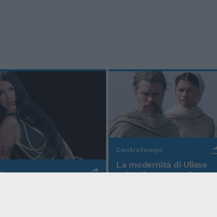
Controtempo
La modernità di Ulisse
po
nell'Odissea pop di
Christopher Nolan
o Anna, la rapper
rd cala un altro