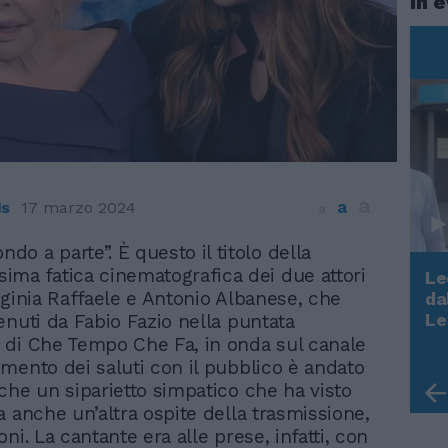
In 
a
a
is
17 marzo 2024
a
ndo a parte”. È questo il titolo della
sima fatica cinematografica dei due attori
Le
rginia Raffaele e Antonio Albanese, che
da
Rudy Giuliani a Come States?
Le
enuti da Fabio Fazio nella puntata
Trump, Meloni e la strategia
di Che Tempo Che Fa, in onda sul canale
americana
mento dei saluti con il pubblico è andato
che un siparietto simpatico che ha visto
a anche un’altra ospite della trasmissione,
ni. La cantante era alle prese, infatti, con