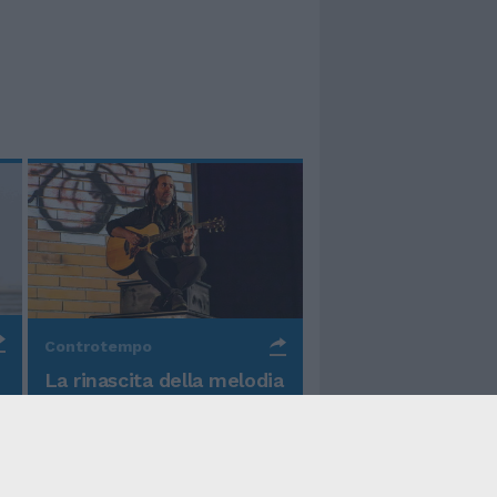
Controtempo
La rinascita della melodia
nelle canzoni di Valerio
Piccolo