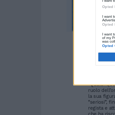
I want t
Opted 
I want 
Advertis
Opted 
I want t
of my P
was col
Opted 
In effetti, 
l’Antonio Al
grande inter
protagonista
“Qualunquem
ruolo dell’
la sua figur
“seriosi”, f
regista e a
che ha risc