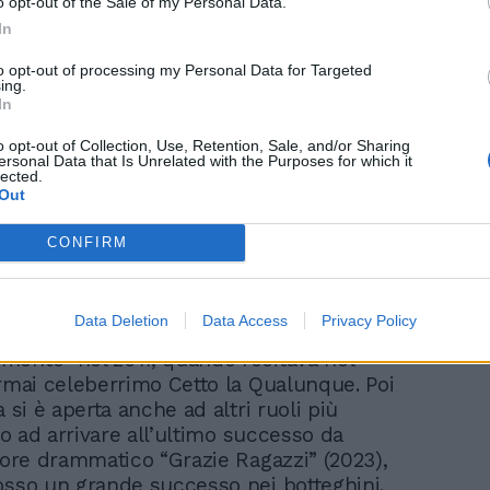
o opt-out of the Sale of my Personal Data.
dalla circolazione".
In
#Fentanyl, l'appello di
#Burioni #17marzo
to opt-out of processing my Personal Data for Targeted
#iltempoquotidiano
ing.
In
o opt-out of Collection, Use, Retention, Sale, and/or Sharing
ersonal Data that Is Unrelated with the Purposes for which it
lected.
Out
CONFIRM
il grande pubblico ha iniziato a conoscere
banese attore nelle vesti di comico e
prete di satira nel suo ruolo da
Data Deletion
Data Access
Privacy Policy
 nella saga partita dal film
ente” nel 2011, quando recitava nel
ormai celeberrimo Cetto la Qualunque. Poi
a si è aperta anche ad altri ruoli più
ino ad arrivare all’ultimo successo da
ttore drammatico “Grazie Ragazzi” (2023),
osso un grande successo nei botteghini.