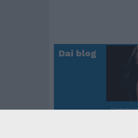
Dai blog
Controtem
Fenomen
dei reco
asso