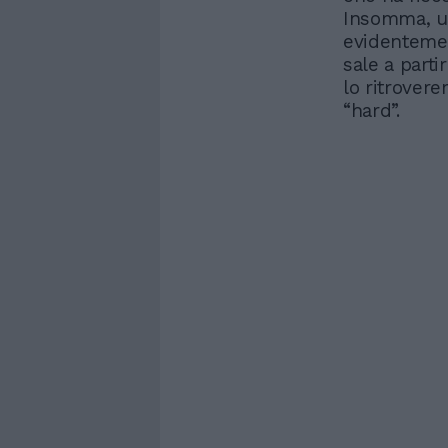
Insomma, un
evidentemen
sale a parti
lo ritrover
“hard”.