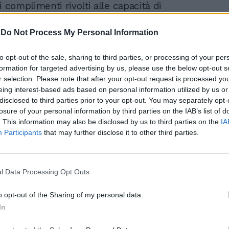
i complimenti rivolti alle capacità di
di Albanese, quando si è inserita Virginia
n una battuta che forse spoilera anche
-
Do Not Process My Personal Information
na del prossimo film. “E’ la prima volta
e al cinema – ha esordito Vanoni
to opt-out of the sale, sharing to third parties, or processing of your per
do con l’attrice - ma io sono innamorata
formation for targeted advertising by us, please use the below opt-out s
 attore. Perché drammatico è
r selection. Please note that after your opt-out request is processed y
o, comico lo è altrettanto”. A quel punto è
eing interest-based ads based on personal information utilized by us or
frase spiritosa di Raffaele che ha fatto
disclosed to third parties prior to your opt-out. You may separately opt-
 dalle risate Fazio e tutto lo studio:
losure of your personal information by third parties on the IAB’s list of
. This information may also be disclosed by us to third parties on the
IA
*o".
Participants
that may further disclose it to other third parties.
l Data Processing Opt Outs
o opt-out of the Sharing of my personal data.
In
"Il #governo non lo tolga