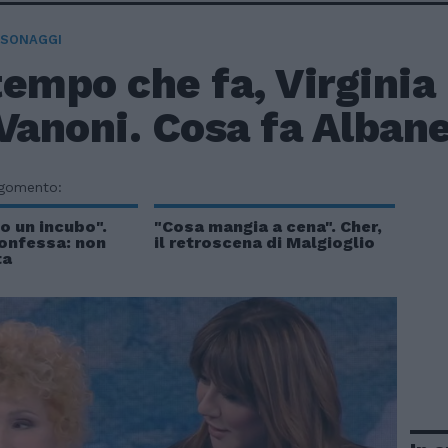
RSONAGGI
empo che fa, Virginia
Vanoni. Cosa fa Alban
rgomento:
no un incubo".
"Cosa mangia a cena". Cher,
confessa: non
il retroscena di Malgioglio
ta