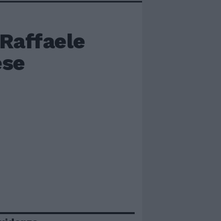
 Raffaele
ese