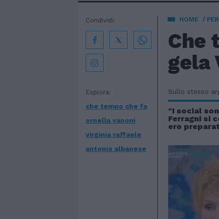
HOME
PE
Condividi:
Che t
gela 
Sullo stesso a
Esplora:
che tempo che fa
"I social so
Ferragni si 
ornella vanoni
ero prepara
virginia raffaele
antonio albanese