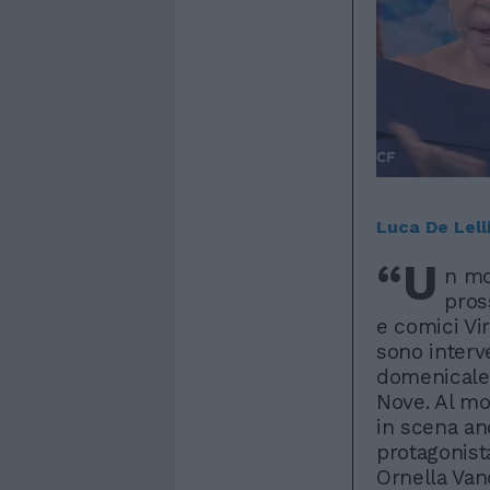
Luca De Lell
“U
n mo
pros
e comici Vi
sono interv
domenicale 
Nove. Al mo
in scena an
protagonist
Ornella Vano