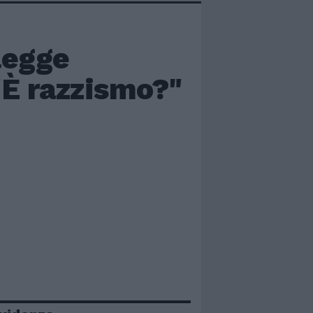
 legge
 "È razzismo?"