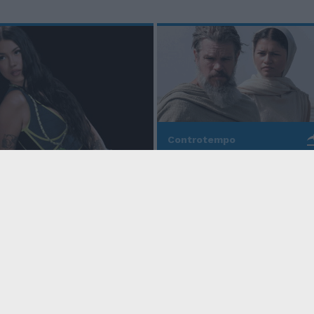
Controtempo
La modernità di Ulisse
po
nell'Odissea pop di
Christopher Nolan
o Anna, la rapper
rd cala un altro