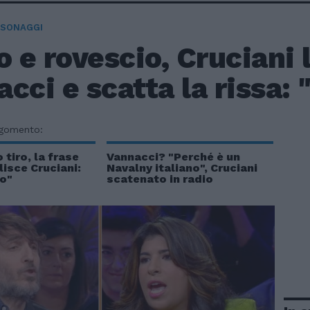
RSONAGGI
o e rovescio, Cruciani
cci e scatta la rissa:
rgomento:
 tiro, la frase
Vannacci? "Perché è un
isce Cruciani:
Navalny italiano", Cruciani
lo"
scatenato in radio