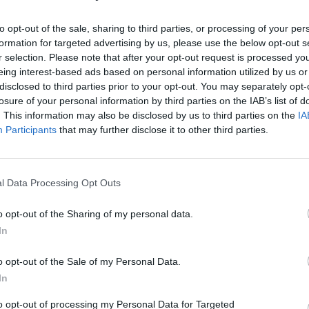
e europee
. Tra gli ospiti di
Paolo Del
Giuseppe Cruciani,
strenuo difensore di
to opt-out of the sale, sharing to third parties, or processing of your per
prattutto per quanto riguarda la libertà di
formation for targeted advertising by us, please use the below opt-out s
conduttore de
La Zanzara
prende il libro del
r selection. Please note that after your opt-out request is processed y
legge la frase che a suo dire ha portato
eing interest-based ads based on personal information utilized by us or
a che poi è sfociata nell'indagine. È il
disclosed to third parties prior to your opt-out. You may separately opt-
 passaggio sulla pallavolista
losure of your personal information by third parties on the IAB’s list of
la Egonu
: "È evidente che i suoi tratti
. This information may also be disclosed by us to third parties on the
IA
Participants
that may further disclose it to other third parties.
n rappresentano l'italianità che si può
ere in tutti gli affreschi quadri e le
agli Etruschi sono giunti ai giorni nostri",
acci. "Questa è una frase che io non
l Data Processing Opt Outs
erché per me Egonu è italiana punto e
 faccio questi voli pindarici - attacca
o opt-out of the Sharing of my personal data.
Ma questo qua è odio razziale? Dire
In
ratti italiani è odio razziale?", domanda in
co Cruciani.
o opt-out of the Sale of my Personal Data.
In
to opt-out of processing my Personal Data for Targeted