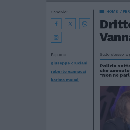
HOME
PE
Condividi:
Dritt
Vanna
Sullo stesso a
Esplora:
giuseppe cruciani
Polizia sotto
che ammutol
roberto vannacci
"Non ne par
karima moual