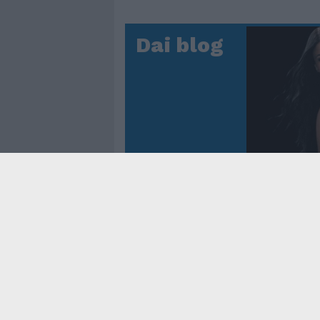
Dai blog
Controtem
Fenomen
dei reco
asso