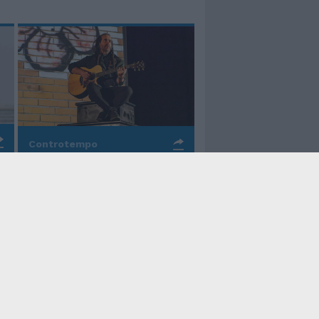
Controtempo
La rinascita della melodia
nelle canzoni di Valerio
Piccolo