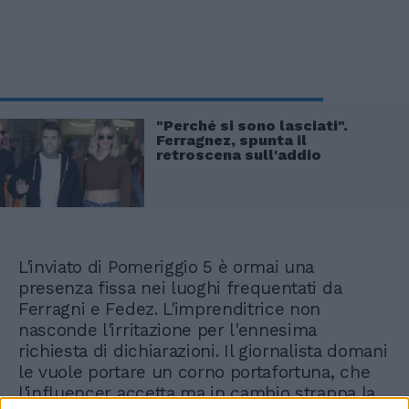
"Perché si sono lasciati".
Ferragnez, spunta il
retroscena sull'addio
L'inviato di Pomeriggio 5 è ormai una
presenza fissa nei luoghi frequentati da
Ferragni e Fedez. L'imprenditrice non
nasconde l'irritazione per l'ennesima
richiesta di dichiarazioni. Il giornalista domani
le vuole portare un corno portafortuna, che
l'influencer accetta ma in cambio strappa la