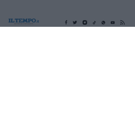
Edicola digitale
Il Tempo Shopping
Cookie Policy
Privacy Policy
Condizioni Generali
Contatti
Pubblicità
Credits
Modello 231
Preferenze Privacy
Assistenza
Sede legale: Piazza Colonna, 366 - 00187 Roma CF e P. Iva e
Iscriz. Registro Imprese Roma: 13486391009 REA Roma n°
1450962 Cap. Sociale € 25.000,00 i.v. © Copyright IlTempo. Srl -
ISSN (sito web): 1721-4084
TORNA SU