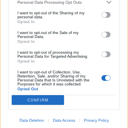
Personal Data Processing Opt Outs
quale Ferragni ’prometteva che il 100% del
ricavato delle vendite di tali abiti sarebbe
I want to opt-out of the Sharing of my
andato in beneficenza per iniziative contro il
personal data.
Opted In
coronavirus’, spiega il Codacons.
I want to opt-out of the Sale of my
Personal Data.
Opted In
I want to opt-out of processing my
Personal Data for Targeted Advertising.
Opted In
I want to opt-out of Collection, Use,
Retention, Sale, and/or Sharing of my
Personal Data that Is Unrelated with the
Purposes for which it was collected.
Opted Out
CONFIRM
Data Deletion
Data Access
Privacy Policy