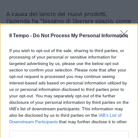
A causa del lancio dei nuovi prodotti,
l'azienda ha "bisogno di liberare spazio, come
sempre accade". L'ultima grana per
l'influencer è stata quella legata all'azienda
Il Tempo -
Do Not Process My Personal Information
Oreo. La collaborazione "non prevedeva alcun
accordo di beneficenza". Ad affermarlo a
If you wish to opt-out of the sale, sharing to third parties, or
chiare lettere è stata la società Mondelez
processing of your personal or sensitive information for
Italia, titolare del marchio Oreo, che ha
targeted advertising by us, please use the below opt-out
risposto al Codacons in merito alla richiesta
section to confirm your selection. Please note that after your
opt-out request is processed you may continue seeing
di chiarimenti circa l’iniziativa di solidarietà
interest-based ads based on personal information utilized by
avviata nel 2020 da Ferragni. La richiesta si
us or personal information disclosed to third parties prior to
riferiva alla pubblicizzazione, da parte
your opt-out. You may separately opt-out of the further
dell’influencer attraverso Instagram, di una
disclosure of your personal information by third parties on the
capsule collection (cioè una collezione
IAB’s list of downstream participants. This information may
formata da pochi capi coordinati) realizzata in
also be disclosed by us to third parties on the
IAB’s List of
collaborazione con l’azienda Oreo,
Downstream Participants
that may further disclose it to other
denominata ’Capsule collection limited
third parties.
edition Chiara Ferragni by Oreo, con la