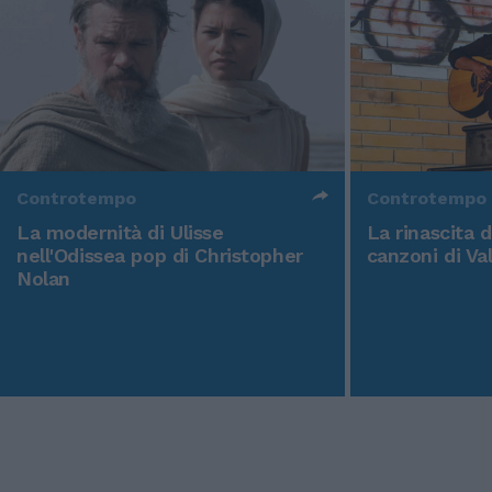
Controtempo
Controtempo
La modernità di Ulisse
La rinascita 
nell'Odissea pop di Christopher
canzoni di Va
Nolan