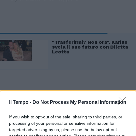
"Trasferirmi? Non ora". Karius
svela il suo futuro con Diletta
Leotta
Il Tempo -
Do Not Process My Personal Information
Quindi la domanda più attesa, quella su
Diletta Leotta: "Sono contraria al ruolo della
If you wish to opt-out of the sale, sharing to third parties, or
donna fisicamente troppo esposta in questo
processing of your personal or sensitive information for
lavoro, non è l’arma della seduzione che
targeted advertising by us, please use the below opt-out
serve per essere credibile, ma ognuno è
section to confirm your selection. Please note that after your