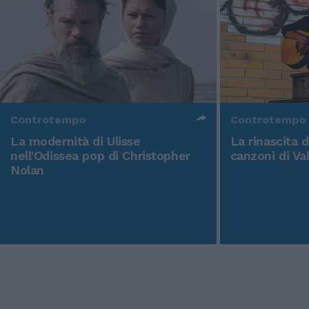
Controtempo
Controtempo
La modernità di Ulisse
La rinascita 
nell'Odissea pop di Christopher
canzoni di Va
Nolan