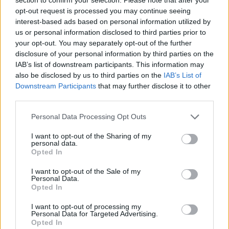
libero di fare quello che vuole. In questo
opt-out request is processed you may continue seeing
modo diventiamo merce interscambiabile",
interest-based ads based on personal information utilized by
aveva dichiarato qualche tempo fa Ferrari. E
us or personal information disclosed to third parties prior to
la giornalista non ha cambiato opinione: "Non
your opt-out. You may separately opt-out of the further
mi piace il modello femminile che porta
disclosure of your personal information by third parties on the
avanti. Atteggiamenti così vistosi non fanno
IAB’s list of downstream participants. This information may
per me. Comunque a Rai Sport vado
also be disclosed by us to third parties on the
IAB’s List of
d'accordo con tante donne", ha concluso.
Downstream Participants
that may further disclose it to other
third parties.
Personal Data Processing Opt Outs
I want to opt-out of the Sharing of my
personal data.
Opted In
I want to opt-out of the Sale of my
Personal Data.
Opted In
I want to opt-out of processing my
Personal Data for Targeted Advertising.
Opted In