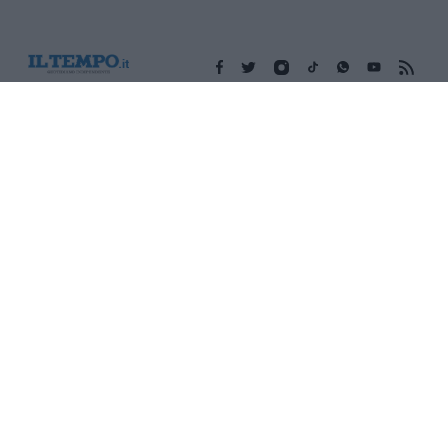
Edicola digitale
Il Tempo Shopping
Cookie Policy
Privacy Policy
Condizioni Generali
Contatti
Pubblicità
Credits
Modello 231
Preferenze Privacy
Assistenza
Sede legale: Piazza Colonna, 366 - 00187 Roma CF e P. Iva e
Iscriz. Registro Imprese Roma: 13486391009 REA Roma n°
1450962 Cap. Sociale € 25.000,00 i.v. © Copyright IlTempo. Srl -
ISSN (sito web): 1721-4084
TORNA SU