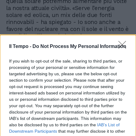
quella solare potremmo alimentare più volte
la nostra attuale civiltà». «Serve l’energia
solare ed eolica, un mix delle due fonti
rinnovabili - ha spiegato - Io sono anche a
favore del nucleare ma con il sole e il vento è
possibile utilizzare le batterie per
immagazzinare l’energia quando non splende
Il Tempo -
Do Not Process My Personal Information
il sole e non c’è il vento. In ogni modo se
abbiamo i tre pilastri per il futuro avremo
If you wish to opt-out of the sale, sharing to third parties, or
un’economia energetica sostenibile».
processing of your personal or sensitive information for
targeted advertising by us, please use the below opt-out
section to confirm your selection. Please note that after your
opt-out request is processed you may continue seeing
interest-based ads based on personal information utilized by
us or personal information disclosed to third parties prior to
your opt-out. You may separately opt-out of the further
disclosure of your personal information by third parties on the
IAB’s list of downstream participants. This information may
also be disclosed by us to third parties on the
IAB’s List of
Downstream Participants
that may further disclose it to other