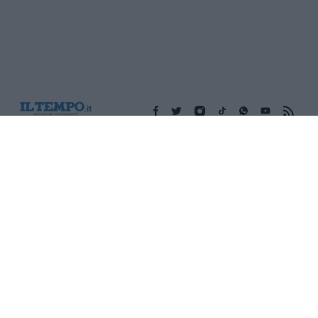
Edicola digitale
Il Tempo Shopping
Cookie Policy
Privacy Policy
Condizioni Generali
Contatti
Pubblicità
Credits
Modello 231
Preferenze Privacy
Assistenza
Sede legale: Piazza Colonna, 366 - 00187 Roma CF e P. Iva e
Iscriz. Registro Imprese Roma: 13486391009 REA Roma n°