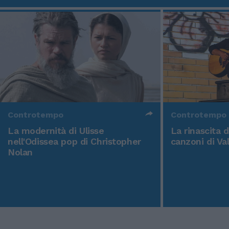
Controtempo
Controtempo
La modernità di Ulisse
La rinascita 
nell'Odissea pop di Christopher
canzoni di Va
Nolan