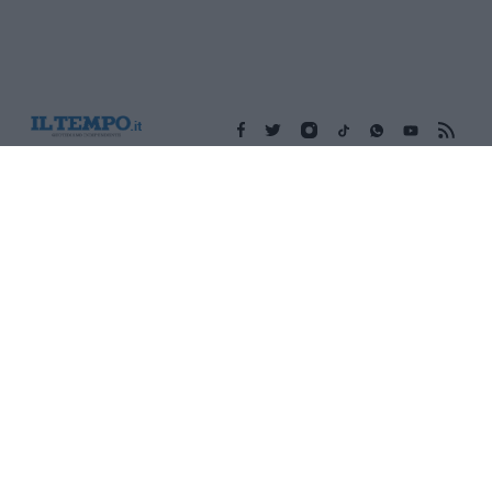
Edicola digitale
Il Tempo Shopping
Cookie Policy
Privacy Policy
Condizioni Generali
Contatti
Pubblicità
Credits
Modello 231
Preferenze Privacy
Assistenza
Sede legale: Piazza Colonna, 366 - 00187 Roma CF e P. Iva e
Iscriz. Registro Imprese Roma: 13486391009 REA Roma n°
1450962 Cap. Sociale € 25.000,00 i.v. © Copyright IlTempo. Srl -
ISSN (sito web): 1721-4084