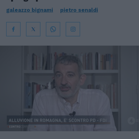
galeazzo bignami
pietro senaldi