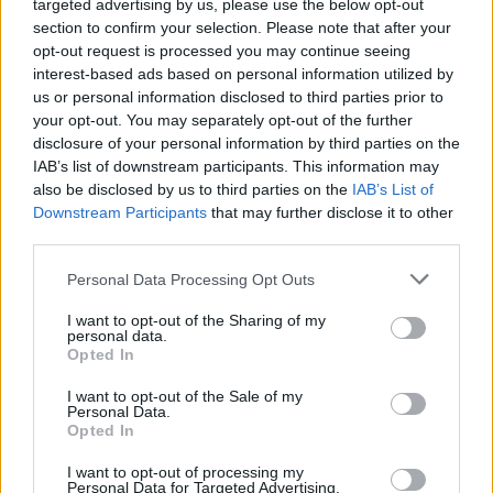
targeted advertising by us, please use the below opt-out
peregrine". Dare fondi senza previsione degli
section to confirm your selection. Please note that after your
interventi "è come dare l'idrante a chi ha
opt-out request is processed you may continue seeing
appiccato il fuoco", in riferimento al "cattivo
interest-based ads based on personal information utilized by
uso del suolo nella Regione Emilia-
us or personal information disclosed to third parties prior to
Romagna". Parole che fanno insorgere Claudia
your opt-out. You may separately opt-out of the further
Fusani: "Ho capito male? L'alluvione c'è stata
disclosure of your personal information by third parties on the
per un cattivo uso del suolo? Sono esondati
IAB’s list of downstream participants. This information may
also be disclosed by us to third parties on the
IAB’s List of
44 fiumi, è una bestialità", sbotta la giornalista
Downstream Participants
that may further disclose it to other
con Senaldi che ribadisce che la gestione del
third parties.
territorio ha avuto un ruolo nel disastro.
Personal Data Processing Opt Outs
I want to opt-out of the Sharing of my
personal data.
Opted In
I want to opt-out of the Sale of my
Personal Data.
Opted In
I want to opt-out of processing my
Personal Data for Targeted Advertising.