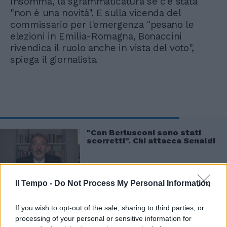
Insomma, la sgrammaticatura se c'è stata
"non è una novità". E sulla vicenda del
commissario per l'emergenza "pesano le
elezioni in Emilia-Romagna, Bonaccini
rivendica il ruolo anche in vista del voto",
spiega il giornalista.
"Con Berlusconi sono stati
scorretti". Chi attacca Senaldi
Il Tempo -
Do Not Process My Personal Information
If you wish to opt-out of the sale, sharing to third parties, or
Nel merito delle osservazioni di Bignami,
processing of your personal or sensitive information for
Senaldi sostiene che "non sono del tutto