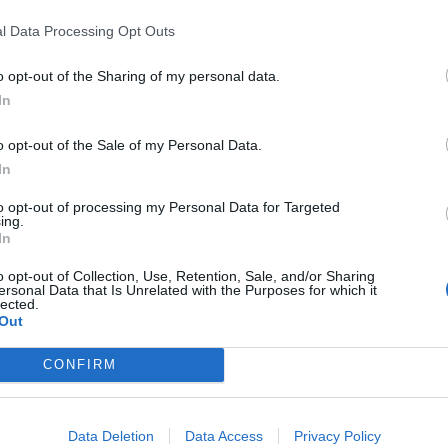
ontinua: “eravamo abituati a vedere più
l nord ma ad esempio in Abruzzo e in
l Data Processing Opt Outs
 andate al voto più persone rispetto a
 altre regioni del nord”. La sondaggista
o opt-out of the Sharing of my personal data.
 luce un altro dato interessante: “ in molti
In
esempio Massa, le liste civiche hanno
ti dei partiti, questa non era mai stata
o opt-out of the Sale of my Personal Data.
In
to opt-out of processing my Personal Data for Targeted
ing.
In
o opt-out of Collection, Use, Retention, Sale, and/or Sharing
ersonal Data that Is Unrelated with the Purposes for which it
lected.
Per Schlein il Pd ha vinto
Out
le elezioni. La frase
surreale in conferenza
CONFIRM
stampa
Data Deletion
Data Access
Privacy Policy