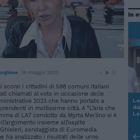
In 
a
a
orgione
16 maggio 2023
a
ni scorsi i cittadini di 598 comuni Italiani
ati chiamati al voto in occasione delle
ministrative 2023 che hanno portato a
Le
da
rprendenti in moltissime città. A “L’aria che
Rudy Giuliani a Come States?
Le
amma di LA7 condotto da Myrta Merlino si è
Trump, Meloni e la strategia
ell’argomento insieme all’ospite
americana
Ghisleri, sondaggista di Euromedia
 ha analizzato i risultati delle urne.