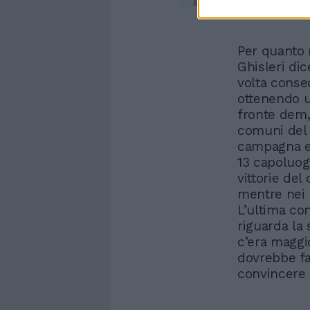
Per quanto r
Ghisleri dic
volta consec
ottenendo u
fronte dem, 
comuni del P
campagna el
13 capoluogh
vittorie del
mentre nei r
L’ultima co
riguarda la 
c’era maggio
dovrebbe far
convincere g