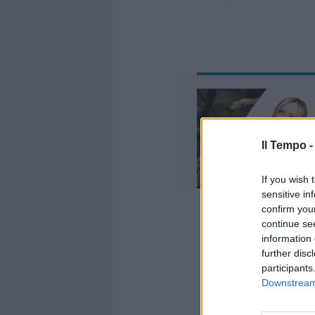
Il Tempo 
If you wish 
sensitive in
confirm you
continue se
“Il dato sig
information 
su 100 pers
further disc
sicuramente
participants
Ghisleri so
Downstream 
preoccupante