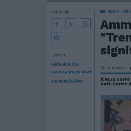
HOME
PE
Condividi:
Ammin
"Tren
signi
Esplora:
l'aria che tira
Sullo stesso a
alessandra ghisleri
Il M5S corre
amministrative
anti-Conte d