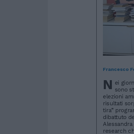
Francesco F
N
ei gior
sono st
elezioni am
risultati so
tira” progr
dibattuto d
Alessandra 
research che