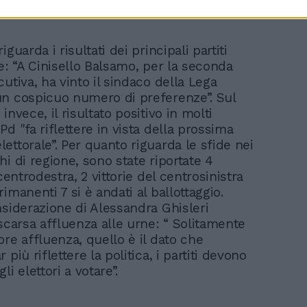
iguarda i risultati dei principali partiti
e: “A Cinisello Balsamo, per la seconda
utiva, ha vinto il sindaco della Lega
n cospicuo numero di preferenze”. Sul
invece, il risultato positivo in molti
d "fa riflettere in vista della prossima
ettorale”. Per quanto riguarda le sfide nei
i di regione, sono state riportate 4
 centrodestra, 2 vittorie del centrosinistra
imanenti 7 si è andati al ballottaggio.
nsiderazione di Alessandra Ghisleri
scarsa affluenza alle urne: “ Solitamente
re affluenza, quello è il dato che
 più riflettere la politica, i partiti devono
li elettori a votare”.