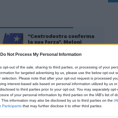
"Centrodestra conferma
la sua forza". Meloni
rilancia l'azione di
governo
-
Do Not Process My Personal Information
to opt-out of the sale, sharing to third parties, or processing of your per
formation for targeted advertising by us, please use the below opt-out s
r selection. Please note that after your opt-out request is processed y
eing interest-based ads based on personal information utilized by us or
nificativo di queste amministrative è che
disclosed to third parties prior to your opt-out. You may separately opt-
one 40 non sono andate a votare,
losure of your personal information by third parties on the IAB’s list of
 un trend in sviluppo negativo” esordisce
. This information may also be disclosed by us to third parties on the
IA
ttolineando il progressivo quanto
Participants
that may further disclose it to other third parties.
 disinteresse di molti cittadini verso le