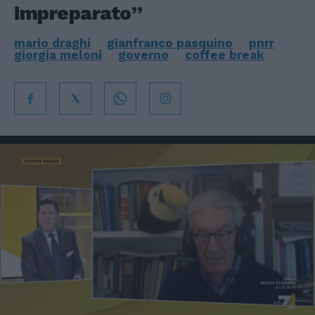
impreparato”
mario draghi
gianfranco pasquino
pnrr
giorgia meloni
governo
coffee break