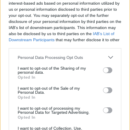
vogliamo approvare il Mes. Visto che noi non
interest-based ads based on personal information utilized by
facciamo quello che gli europei ci
us or personal information disclosed to third parties prior to
suggeriscono, loro non faranno quello che
your opt-out. You may separately opt-out of the further
noi vorremmo che facessero, cioè un
disclosure of your personal information by third parties on the
trattamento di favore. Quei soldi sono tanti e
IAB’s list of downstream participants. This information may
possono cambiare il Paese”.
also be disclosed by us to third parties on the
IAB’s List of
Downstream Participants
that may further disclose it to other
third parties.
Personal Data Processing Opt Outs
I want to opt-out of the Sharing of my
personal data.
Opted In
I want to opt-out of the Sale of my
Personal Data.
Opted In
I want to opt-out of processing my
Personal Data for Targeted Advertising.
Opted In
I want to opt-out of Collection, Use,