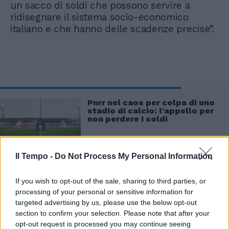
un sacco di soldi che possono servire a
ridisegnare il sistema socio-economico
italiano e che hanno delle scadenze precise”.
Pnrr nel caos per colpa di uno
stadio di calcio: l'appello per
non perdere i soldi
Il Tempo -
Do Not Process My Personal Information
If you wish to opt-out of the sale, sharing to third parties, or
processing of your personal or sensitive information for
targeted advertising by us, please use the below opt-out
Pasquino, durissimo, aggiunge: “Continuiamo
section to confirm your selection. Please note that after your
a non applicare la direttiva sui balneari e non
opt-out request is processed you may continue seeing