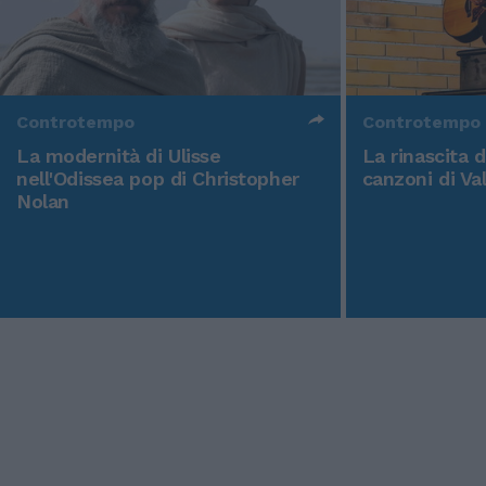
Controtempo
Controtempo
La modernità di Ulisse
La rinascita 
nell'Odissea pop di Christopher
canzoni di Va
Nolan