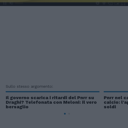
Sullo stesso argomento:
Il governo scarica i ritardi del Pnrr su
Pnrr nel c
Draghi? Telefonata con Meloni: il vero
calcio: l'
bersaglio
soldi