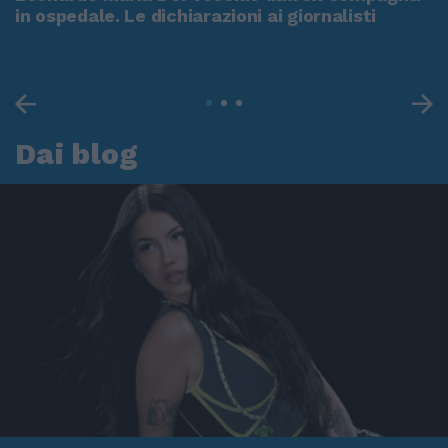
in ospedale. Le dichiarazioni ai giornalisti
Dai blog