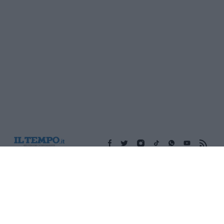
Edicola digitale
Il Tempo Shopping
Cookie Policy
Privacy Policy
Condizioni Generali