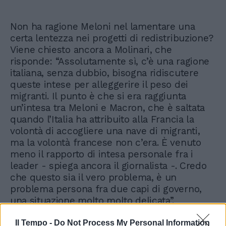
Non ha ragione Meloni nel lamentare una
certa lentezza nei progetti di redistribuzione?
Viene chiesto ancora a Molinari, che
risponde: “Assolutamente sì, c’è una ragione
italiana, senza dubbio, bisogna ridiscutere
queste intese per alleggerire il peso dei
migranti. Il punto è che si era raggiunta
un’intesa tra Meloni e Macron, che è saltata
quando l’Italia ha attribuito alla Francia la
volontà di accogliere una nave di migranti,
ma la volontà francese non c’era. È venuto
meno il rapporto di intesa personale fra i
leader - spiega ancora il giornalista -. Credo
che questo sia il vero problema, è un
problema persona fra due capi di governo,
una situazione molto molto delicata”.
Il Tempo -
Do Not Process My Personal Information