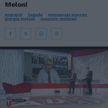
Meloni
migranti
tagada
emmanuel macron
giorgia meloni
maurizio molinari