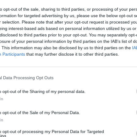
’economia della Russia e costringere
to opt-out of the sale, sharing to third parties, or processing of your per
in a rinunciare all’assalto a Kiev. Ma così
formation for targeted advertising by us, please use the below opt-out s
r selection. Please note that after your opt-out request is processed y
eing interest-based ads based on personal information utilized by us or
disclosed to third parties prior to your opt-out. You may separately opt-
losure of your personal information by third parties on the IAB’s list of
. This information may also be disclosed by us to third parties on the
IA
Participants
that may further disclose it to other third parties.
“Non ne sbagli una...”.
Salvini disintegra Letta:
l Data Processing Opt Outs
la fallimentare profezia
sulla Russia
o opt-out of the Sharing of my personal data.
In
o opt-out of the Sale of my Personal Data.
In
to opt-out of processing my Personal Data for Targeted
ing.