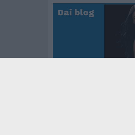
Dai blog
Controtem
Fenomen
dei reco
asso