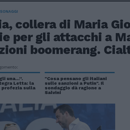
RSONAGGI
a, collera di Maria Gi
e per gli attacchi a M
zioni boomerang. Cial
rgomento:
i una...”.
"Cosa pensano gli italiani
tegra Letta: la
sulle sanzioni a Putin". Il
 profezia sulla
sondaggio dà ragione a
Salvini