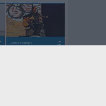
Controtempo
La rinascita della melodia
nelle canzoni di Valerio
Piccolo