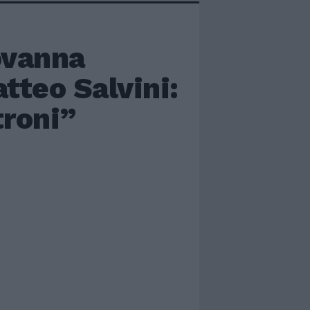
ovanna
atteo Salvini:
troni”