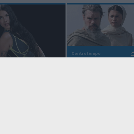
Controtempo
La modernità di Ulisse
po
nell'Odissea pop di
Christopher Nolan
o Anna, la rapper
rd cala un altro