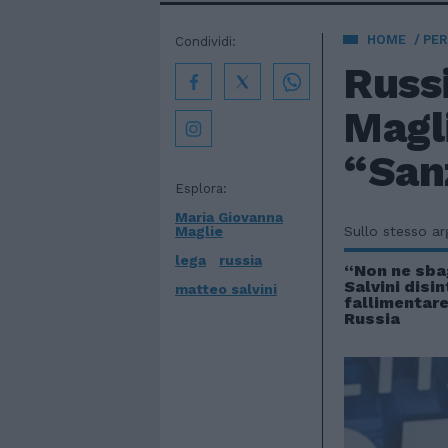
HOME
PE
Condividi:
Russi
Magli
“San
Esplora:
Maria Giovanna
Maglie
Sullo stesso a
lega
russia
“Non ne sbagl
Salvini disin
matteo salvini
fallimentare
Russia