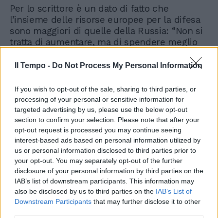
Per lo scrittore è un dato di fatto che
l’insieme delle risorse europee per la difesa
sono maggiori di quelle della Russia: “Non si
tratta di aumentare, ma di spendere meglio
perché si spende da cani, è assurdo! E poi
non c’è nessun obbligo nei confronti della
Il Tempo -
Do Not Process My Personal Information
Nato”. Un’analisi che il direttore Lucio
Caracciolo non condivide: “Non si tratta di
If you wish to opt-out of the sale, sharing to third parties, or
spendere per spendere, ma perché è
processing of your personal or sensitive information for
cambiata la guerra. Siamo tornati agli
targeted advertising by us, please use the below opt-out
schieramenti come nella seconda guerra
section to confirm your selection. Please note that after your
mondiale e la Germania riarma in modo
opt-out request is processed you may continue seeing
interest-based ads based on personal information utilized by
colossale: 102 miliardi di euro, sarà il terzo
us or personal information disclosed to third parties prior to
Paese al mondo. Mi pare complicato per un
your opt-out. You may separately opt-out of the further
Paese come il nostro pensare che tutto resti
disclosure of your personal information by third parties on the
come prima. Bisogna riarmare bene e capire
IAB’s list of downstream participants. This information may
cos’è la difesa comune. Noi non abbiamo gli
also be disclosed by us to third parties on the
IAB’s List of
stessi interessi dei polacchi e viceversa, se ci
Downstream Participants
that may further disclose it to other
mettiamo in un unico esercito che si fa? Ci
third parties.