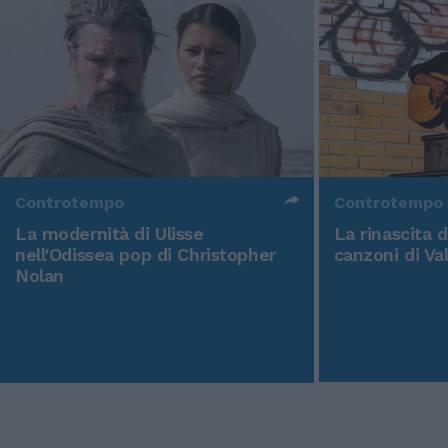
Controtempo
Controtempo
La modernità di Ulisse
La rinascita 
nell'Odissea pop di Christopher
canzoni di Va
Nolan