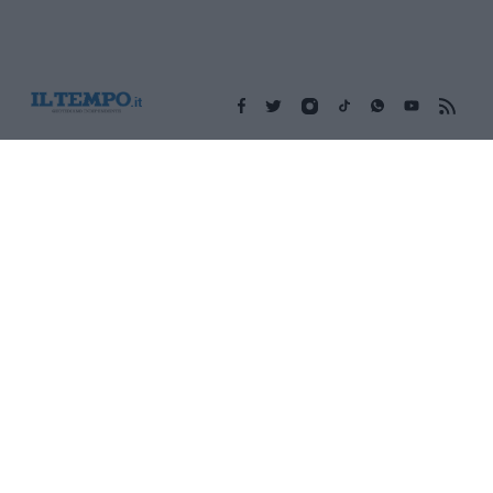
Edicola digitale
Il Tempo Shopping
Cookie Policy
Privacy Policy
Condizioni Generali
Contatti
Pubblicità
Credits
Modello 231
Preferenze Privacy
Assistenza
Sede legale: Piazza Colonna, 366 - 00187 Roma CF e P. Iva e
Iscriz. Registro Imprese Roma: 13486391009 REA Roma n°
1450962 Cap. Sociale € 25.000,00 i.v. © Copyright IlTempo. Srl -
ISSN (sito web): 1721-4084