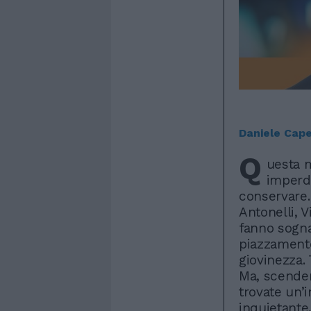
Daniele Cap
Q
uesta m
imperdi
conservare.
Antonelli, V
fanno sognar
piazzamento
giovinezza.
Ma, scenden
trovate un’
inquietante,