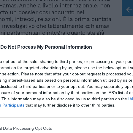
a Hamas. Anche a livello internazionale, non
etto un dossier così accurato nel
nomi, intrecci, relazioni. È la prima puntata
o investigativo che letteralmente «chiama»
oni parlamentari e integra quanto sta già
 livello giudiziario sul giro di Hannoun e
ci.
-
Do Not Process My Personal Information
la supernotizia che vi anticipa (altra
to opt-out of the sale, sharing to third parties, or processing of your per
e Il Tempo) Edoardo Sirignano: pure
formation for targeted advertising by us, please use the below opt-out s
i, l’ex sindaco di Bergamo che doveva
r selection. Please note that after your opt-out request is processed y
eing interest-based ads based on personal information utilized by us or
Pd, avrebbe preparato il trolley per partire
disclosed to third parties prior to your opt-out. You may separately opt-
Elly. E che dire del caso Conte-M5S? Dopo
losure of your personal information by third parties on the IAB’s list of
i ieri de Il Giornale, il leader grillino si è
. This information may also be disclosed by us to third parties on the
IA
a difendere la memoria del suo maestro
Participants
that may further disclose it to other third parties.
 oggi scomparso. E figurarsi se qui ci
 accusare i morti: il tema, semmai, è
ivi. Mi riferisco, avendo ben presente la
l Data Processing Opt Outs
 di innocenza (che per noi vale sempre),