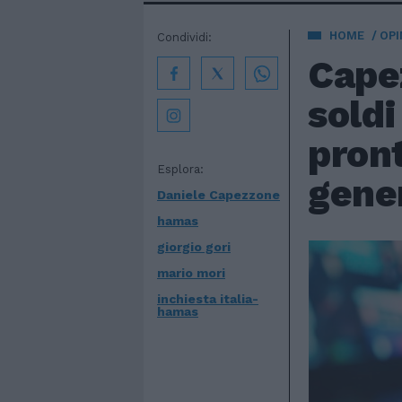
HOME
OPI
Condividi:
Capez
soldi
pront
Esplora:
gene
Daniele Capezzone
hamas
giorgio gori
mario mori
inchiesta italia-
hamas