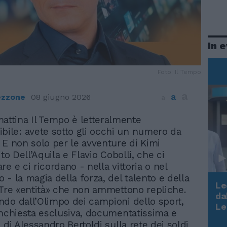
In 
Foto: Il Tempo
a
a
ezzone
08 giugno 2026
a
attina Il Tempo è letteralmente
bile: avete sotto gli occhi un numero da
 E non solo per le avventure di Kimi
ito Dell’Aquila e Flavio Cobolli, che ci
e e ci ricordano - nella vittoria o nel
 - la magia della forza, del talento e della
Le
 Tre «entità» che non ammettono repliche.
da
do dall’Olimpo dei campioni dello sport,
Rudy Giuliani a Come States?
Le
inchiesta esclusiva, documentatissima e
Trump, Meloni e la strategia
 di Alessandro Bertoldi sulla rete dei soldi
americana