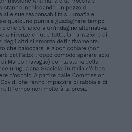
ommissione Antimafia e la Procura di
ta stanno inchiodando un pezzo di
a alle sue responsabilità su «mafia e
orse qualcuno punta a guadagnare tempo
re che c’è ancora un’indagine alternativa.
se a Firenze chiude tutto, la narrazione di
 degli altri si smonta definitivamente.
ro che baloccarsi e giochicchiare (non
parti del Fatto: troppo comodo sparare solo
 di Marco Travaglio) con la storia della
ce uruguaiana Graciela: in Italia c’è ben
nere d’occhio. A partire dalle Commissioni
 Covid, che fanno impazzire di rabbia e di
lini. Il Tempo non mollerà la presa.