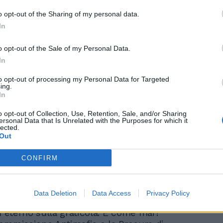
 Di Donna, già al centro di accuse (da
o opt-out of the Sharing of my personal data.
anche quelle) su presunte richieste
In
soggetti che ottenevano commesse dalla
ommissariale ai tempi del Covid. Ecco, Di
o opt-out of the Sale of my Personal Data.
di avere «diverse opportunità» e «cose»
In
 Conte. Di che si tratta? Domandare è
ispondere anche di più.
to opt-out of processing my Personal Data for Targeted
ing.
In
sieme a molte altre cose, vi invito a
enzione all’analisi di Giovanni M.
o opt-out of Collection, Use, Retention, Sale, and/or Sharing
ulle ombre che rischiano di allungarsi e
ersonal Data that Is Unrelated with the Purposes for which it
lected.
(nonostante l’archiviazione per Berlusconi
Out
 a Firenze. Inutile girarci intorno: senza
a una volta, il bersaglio sembra essere il
CONFIRM
rio Mori, che in un altro paese sarebbe
minato senatore a vita. E invece no:
e assoluzioni, l’obiettivo di una certa
Data Deletion
Data Access
Privacy Policy
itica, mediatica e giudiziaria pare quello
n eterno sulla graticola. E come mai?