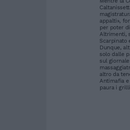
Mentre la C
Caltanisset
magistratur
appalti», f
per poter di
Altrimenti, 
Scarpinato e
Dunque, alt
solo dalle 
sul giornale
massaggiatri
altro da te
Antimafia e
paura i gril