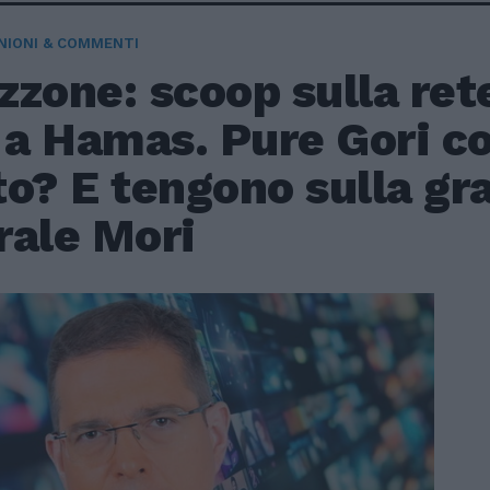
NIONI & COMMENTI
zone: scoop sulla rete
 a Hamas. Pure Gori con
o? E tengono sulla grat
rale Mori