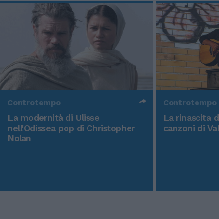
Controtempo
Controtempo
La modernità di Ulisse
La rinascita 
nell'Odissea pop di Christopher
canzoni di Va
Nolan