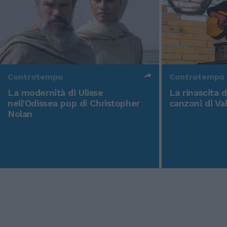
Controtempo
Controtempo
La modernità di Ulisse
La rinascita 
nell'Odissea pop di Christopher
canzoni di Va
Nolan