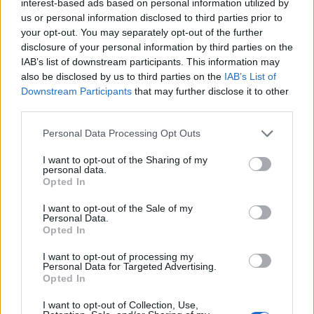
interest-based ads based on personal information utilized by
us or personal information disclosed to third parties prior to
your opt-out. You may separately opt-out of the further
disclosure of your personal information by third parties on the
IAB’s list of downstream participants. This information may
also be disclosed by us to third parties on the
IAB’s List of
Downstream Participants
that may further disclose it to other
third parties.
Personal Data Processing Opt Outs
I want to opt-out of the Sharing of my
personal data.
Opted In
I want to opt-out of the Sale of my
00:00
01:16
Personal Data.
Opted In
Leonardo Maria Del Vecchio dall'ex compagna
I want to opt-out of processing my
in ospedale. Le dichiarazioni ai giornalisti
Personal Data for Targeted Advertising.
Opted In
I want to opt-out of Collection, Use,