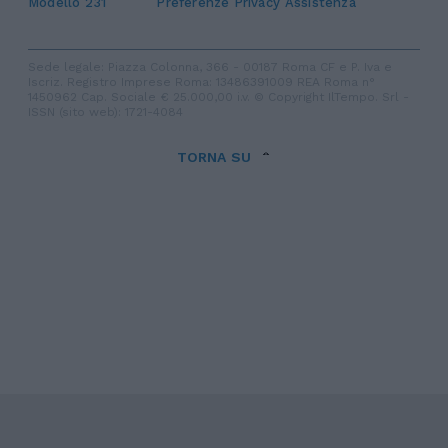
Modello 231
Preferenze Privacy
Assistenza
Sede legale: Piazza Colonna, 366 - 00187 Roma CF e P. Iva e
Iscriz. Registro Imprese Roma: 13486391009 REA Roma n°
1450962 Cap. Sociale € 25.000,00 i.v. © Copyright IlTempo. Srl -
ISSN (sito web): 1721-4084
TORNA SU