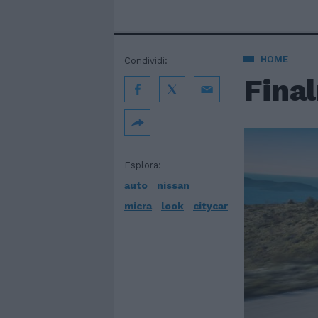
HOME
Condividi:
Fina
Esplora:
auto
nissan
micra
look
citycar