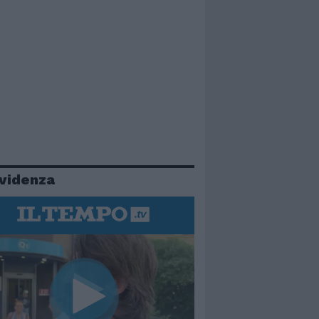
evidenza