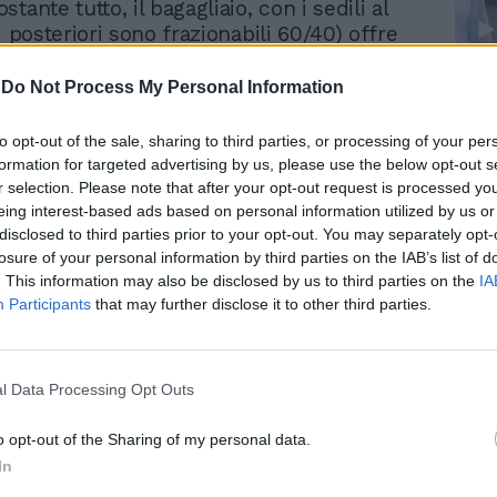
tante tutto, il bagagliaio, con i sedili al
i posteriori sono frazionabili 60/40) offre
spazio, per arrivare oltre i 1.000 a
bbattuti. L'auto, a guidarla, è neutra, molto
Le
-
Do Not Process My Personal Information
scia presagire le potenzialità per una
da
Rudy Giuliani a Come States?
iva (al secolo Nismo) con i fiocchi. Tre le
Le
to opt-out of the sale, sharing to third parties, or processing of your per
Trump, Meloni e la strategia
oni per il primo ingresso, due benzina ed
formation for targeted advertising by us, please use the below opt-out s
americana
i un collaudatissimo diesel. I benzina sono
r selection. Please note that after your opt-out request is processed y
cilindri, al di sotto di 1.0 litri: un
eing interest-based ads based on personal information utilized by us or
disclosed to third parties prior to your opt-out. You may separately opt-
esso da 90 Cv ed un aspirato da 73 Cv ed
losure of your personal information by third parties on the IAB’s list of
turbodiesel è il 1.5 litri da 90 Cv del gruppo
. This information may also be disclosed by us to third parties on the
IA
ult. Al momento: niente Gpl e niente
Participants
that may further disclose it to other third parties.
 anche se, quest'ultimo, dovrebbe
breve, verosimilmente sul turbo benzina.
mole di elettronica, tra dispositivi di serie
. La Micra dispone, di base, dell'intelligent
l Data Processing Opt Outs
l, sistema che utilizza freno motore e
idurre il disassamento, in caso di dossi e
o opt-out of the Sharing of my personal data.
gent trace control, che utilizza i freni, per
In
auto in traiettoria, inoltre, sempre di