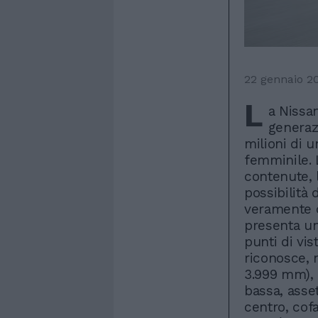
22 gennaio 2
L
a Nissan
generaz
milioni di 
femminile. 
contenute, 
possibilità 
veramente c
presenta un
punti di vis
riconosce, n
3.999 mm), 
bassa, asse
centro, cof