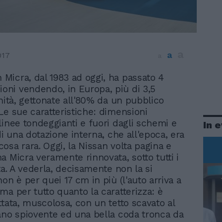
a
a
017
a
 Micra, dal 1983 ad oggi, ha passato 4
ioni vendendo, in Europa, più di 3,5
unità, gettonate all'80% da un pubblico
Le sue caratteristiche: dimensioni
linee tondeggianti e fuori dagli schemi e
In 
di una dotazione interna, che all'epoca, era
osa rara. Oggi, la Nissan volta pagina e
a Micra veramente rinnovata, sotto tutti i
ta. A vederla, decisamente non la si
on è per quei 17 cm in più (l'auto arriva a
ma per tutto quanto la caratterizza: è
ttata, muscolosa, con un tetto scavato al
ano spiovente ed una bella coda tronca da