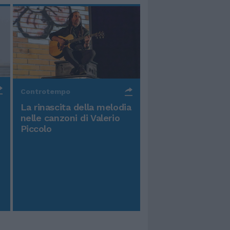
Controtempo
La rinascita della melodia
nelle canzoni di Valerio
Piccolo