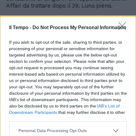
Affari da trattare dopo il 29, Luna piena.
Il Tempo -
Do Not Process My Personal Information
Scorpione
If you wish to opt-out of the sale, sharing to third parties, or
processing of your personal or sensitive information for
È sempre pronunciata la pagina della vita
targeted advertising by us, please use the below opt-out
professionale, molti di voi sono ancora alle
section to confirm your selection. Please note that after your
prese con il lavoro e lo studio, fanno
opt-out request is processed you may continue seeing
benissimo perché saranno ripagati da un
interest-based ads based on personal information utilized by
ottimo Mercurio. Non solo bravura, impegno e
us or personal information disclosed to third parties prior to
costanza, c'è anche la fortuna a muovere i fili
your opt-out. You may separately opt-out of the further
del vostro destino. I grandi uomini sono quelli
disclosure of your personal information by third parties on the
che uniscono la lealtà alle quattro stagioni,
IAB’s list of downstream participants. This information may
oggi voi entrate nel capitolo più bello. Amate!
also be disclosed by us to third parties on the
IAB’s List of
Giove prevede incontri a sorpresa, forse
Downstream Participants
that may further disclose it to other
third parties.
durante una serata mondana, in viaggio.
Personal Data Processing Opt Outs