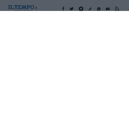
Edicola digitale
Il Tempo Shopping
Cookie Policy
Privacy Policy
Condizioni Generali
Contatti
Pubblicità
Credits
Modello 231
Preferenze Privacy
Assistenza
Sede legale: Piazza Colonna, 366 - 00187 Roma CF e P. Iva e
Iscriz. Registro Imprese Roma: 13486391009 REA Roma n°
1450962 Cap. Sociale € 25.000,00 i.v. © Copyright IlTempo. Srl -
ISSN (sito web): 1721-4084
TORNA SU