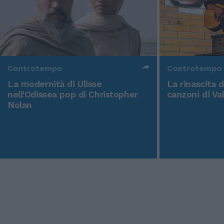
Controtempo
Controtempo
La modernità di Ulisse
La rinascita 
nell'Odissea pop di Christopher
canzoni di Va
Nolan