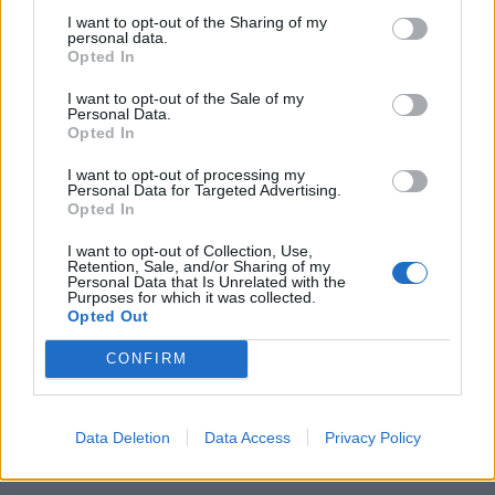
I want to opt-out of the Sharing of my
personal data.
Sagittario
Opted In
I want to opt-out of the Sale of my
Eccitabili e impulsivi, niente di nuovo sotto il
Personal Data.
cielo, evitate però di fare mosse decisive. Il
Opted In
problema è soltanto Urano, impulsivo, altri
I want to opt-out of processing my
aspetti che la Luna nel segno forma con
Personal Data for Targeted Advertising.
Saturno, Nettuno e Venere, possono essere
Opted In
tranquillamente associati alla fortuna. Oggi
I want to opt-out of Collection, Use,
siamo noi che diciamo di non aspettare
Retention, Sale, and/or Sharing of my
troppo, allungate il passo verso il guadagno,
Personal Data that Is Unrelated with the
Purposes for which it was collected.
allungate le vostre lunghe braccia verso un
Opted Out
amore che, ingenuo, cadrà. Però non è male
cadere nelle braccia del Sagittario.
CONFIRM
Data Deletion
Data Access
Privacy Policy
Capricorno