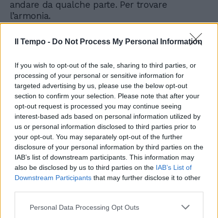
andare da qualche parte. Per trovare
l’armonia.
Il Tempo -
Do Not Process My Personal Information
Scorpione
If you wish to opt-out of the sale, sharing to third parties, or
processing of your personal or sensitive information for
Luna in Ariete è famosa anche per le sue
targeted advertising by us, please use the below opt-out
section to confirm your selection. Please note that after your
emicranie, ma nello stesso tempo fa
opt-out request is processed you may continue seeing
sbocciare nella vostra testolina nuove idee,
interest-based ads based on personal information utilized by
propositi, progetti, fantasie, risveglia il
us or personal information disclosed to third parties prior to
coraggio di intraprendere e l'orgoglio di
your opt-out. You may separately opt-out of the further
essere Scorpioni. Già stanchi o delusi dalla
disclosure of your personal information by third parties on the
primavera? Cosa direte allora quando avrete
IAB’s list of downstream participants. This information may
Marte negativo, dal giorno 18? Per non dire dei
also be disclosed by us to third parties on the
IAB’s List of
prossimi due giorni quando cambia la Luna in
Downstream Participants
that may further disclose it to other
Toro! Siate pronti a tutto, anche ad amare
third parties.
come da tempo non avete amato.
Personal Data Processing Opt Outs