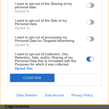
I want to opt-out of the Sharing of my
personal data.
Opted In
Sagittario
I want to opt-out of the Sale of my
Personal Data.
Pensieri per una donna. Non solo sotto il
Opted In
profilo sentimentale, l'amore è anzi messo un
po' in disparte, perché la Luna e i pianeti in
I want to opt-out of processing my
Personal Data for Targeted Advertising.
Ariete mettono oggi in evidenza soprattutto la
Opted In
famiglia, intesa come clan. Cioè, diventano
importanti anche i familiari e i parenti che
I want to opt-out of Collection, Use,
Retention, Sale, and/or Sharing of my
non vivono nella vostra casa, quindi è bene
Personal Data that Is Unrelated with the
Purposes for which it was collected.
essere in comunicazione perché ci sono
Opted Out
novità in arrivo. Occupatevi di tante questioni
pratiche ancora non risolte. Un cambio di
CONFIRM
attività, sede, è positivo. La fortuna c’è.
Data Deletion
Data Access
Privacy Policy
Capricorno