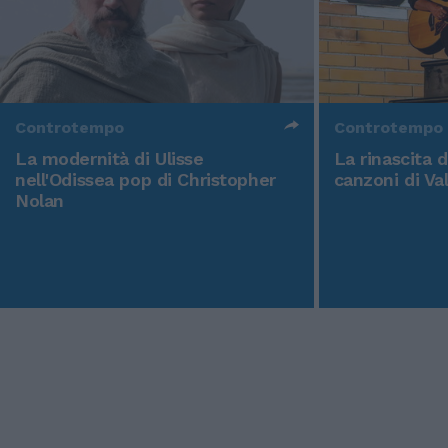
Controtempo
Controtempo
La modernità di Ulisse
La rinascita 
nell'Odissea pop di Christopher
canzoni di Va
Nolan