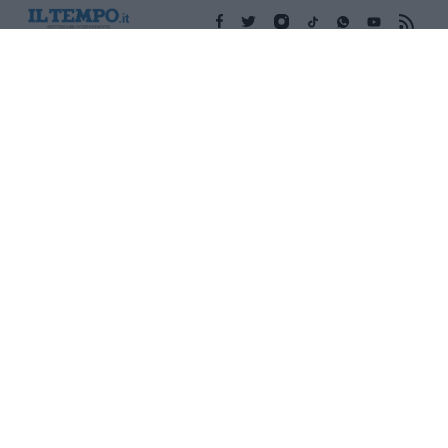
Edicola digitale
Il Tempo Shopping
Cookie Policy
Privacy Policy
Condizioni Generali
Contatti
Pubblicità
Credits
Modello 231
Preferenze Privacy
Assistenza
Sede legale: Piazza Colonna, 366 - 00187 Roma CF e P. Iva e
Iscriz. Registro Imprese Roma: 13486391009 REA Roma n°
1450962 Cap. Sociale € 25.000,00 i.v. © Copyright IlTempo. Srl -
ISSN (sito web): 1721-4084
TORNA SU