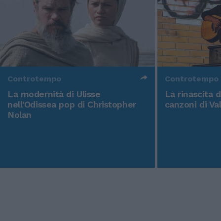
Controtempo
Controtempo
La modernità di Ulisse
La rinascita 
nell'Odissea pop di Christopher
canzoni di Va
Nolan