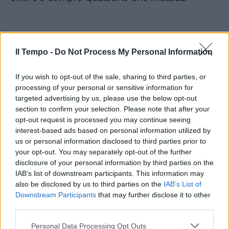
Scorpione
Il Tempo -
Do Not Process My Personal Information
Il pericolo di questa. Luna in Acquario è più
If you wish to opt-out of the sale, sharing to third parties, or
che altro per lo stato d'animo, potrebbe
processing of your personal or sensitive information for
creare una agitazione esagerata. Perché è una
targeted advertising by us, please use the below opt-out
fase di per sé stessa demoralizzante,
section to confirm your selection. Please note that after your
figuriamoci come diventa congiunta a
opt-out request is processed you may continue seeing
Plutone. Per dirla con Elias Canetti, lo
interest-based ads based on personal information utilized by
us or personal information disclosed to third parties prior to
Scorpione “Ha gli occhi spietati di chi ha
your opt-out. You may separately opt-out of the further
amato sopra ogni cosa” … Adesso però
disclosure of your personal information by third parties on the
bisogna mettere in ordine la vita personale:
IAB’s list of downstream participants. This information may
lavoro, affari, salute, poi quella familiare.
also be disclosed by us to third parties on the
IAB’s List of
Nell'ambiente domestico troverete un errore
Downstream Participants
that may further disclose it to other
del passato.
third parties.
Personal Data Processing Opt Outs