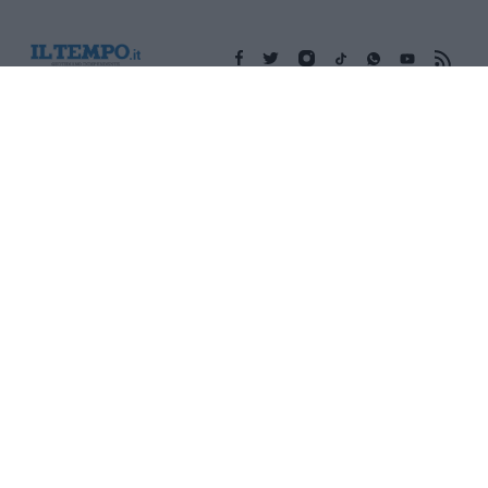
Edicola digitale
Il Tempo Shopping
Cookie Policy
Privacy Policy
Condizioni Generali
Contatti
Pubblicità
Credits
Modello 231
Preferenze Privacy
Assistenza
Sede legale: Piazza Colonna, 366 - 00187 Roma CF e P. Iva e
Iscriz. Registro Imprese Roma: 13486391009 REA Roma n°
1450962 Cap. Sociale € 25.000,00 i.v. © Copyright IlTempo. Srl -
ISSN (sito web): 1721-4084
TORNA SU