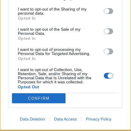
I want to opt-out of the Sharing of my
Sagittario
personal data.
Opted In
In fondo, questa Venere in Gemelli non ha
I want to opt-out of the Sale of my
creato danni ma soltanto qualche noioso
Personal Data.
Opted In
disagio, nel matrimonio soprattutto, insomma
la si può sopportare ancora una settimana o
I want to opt-out of processing my
poco più. Cercare amori nuovi sotto la Luna
Personal Data for Targeted Advertising.
Opted In
ultimo quarto può sembrare un’utopia, però
voi avete Marte magnifico e Plutone
I want to opt-out of Collection, Use,
intensamente passionale, i miracoli
Retention, Sale, and/or Sharing of my
Personal Data that Is Unrelated with the
accadono, talvolta. È una notte di Luna
Purposes for which it was collected.
Opted Out
calante, come quella cantata da Domenico
Modugno.
CONFIRM
Data Deletion
Data Access
Privacy Policy
Capricorno